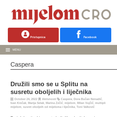
Pristupnica
Facebook
MENU
Caspera
Družili smo se u Splitu na
susretu oboljelih i liječnika
October 24, 2022
Aktivnosti
Caspera
,
Dora Bučan Nenadić
,
Ivan Krečak
,
Marija Selak
,
Marina Zečić
,
mijelom
,
Milan Vujčić
,
multipli
mijelom
,
susret oboljeih od mijeloma i liječnika
,
Toni Valković