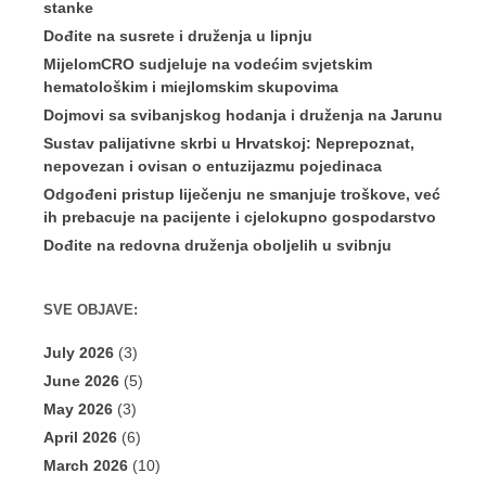
stanke
Dođite na susrete i druženja u lipnju
MijelomCRO sudjeluje na vodećim svjetskim
hematološkim i miejlomskim skupovima
Dojmovi sa svibanjskog hodanja i druženja na Jarunu
Sustav palijativne skrbi u Hrvatskoj: Neprepoznat,
nepovezan i ovisan o entuzijazmu pojedinaca
Odgođeni pristup liječenju ne smanjuje troškove, već
ih prebacuje na pacijente i cjelokupno gospodarstvo
Dođite na redovna druženja oboljelih u svibnju
SVE OBJAVE:
July 2026
(3)
June 2026
(5)
May 2026
(3)
April 2026
(6)
March 2026
(10)