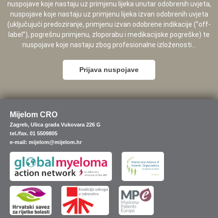
nuspojave koje nastaju uz primjenu lijeka unutar odobrenih uvjeta,
nuspojave koje nastaju uz primjenu lijeka izvan odobrenih uvjeta
(uključujući predoziranje, primjenu izvan odobrene indikacije (”off-
label”), pogrešnu primjenu, zloporabu i medikacijske pogreške) te
nuspojave koje nastaju zbog profesionalne izloženosti...
Prijava nuspojave
Mijelom CRO
Zagreb, Ulica grada Vukovara 226 G
tel./fax. 01 5509805
e-mail: mijelom@mijelom.hr