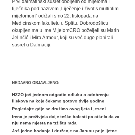
Prvi dalmatinski susret oboljelih od mijeloma i
liječnika pod nazivom „Liječenje i život s multiplim
mijelomom“ održali smo 22. listopada na
Medicinskom fakultetu u Splitu. Dobrodošlicu
okupljenima u ime MijelomCRO poželjeli su Marin
Jelinčić i Mira Armour, koji su već dugo planirali
susret u Dalmaciji.
NEDAVNO OBJAVLJENO:
HZZO još jednom odgodio odluku o odobrenju
lijekova na koje čekamo gotovo dvije godine
Pogledajte gdje se družimo ovog ljeta i jeseni
Irena je preživjela dvije teške bolesti pa otkrila da za
nju nema mjesta na tržištu rada
Još jedno hodanje i druženje na Jarunu prije ljetne