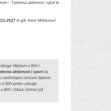
lom – Tjelesna aktivnost i sport te
211-2527
ili gđi. Amiri Mrđanović
 Udruge Mijelom u BiH i
elesna aktivnost i sport
za
u nedostupni osnovni lijekovi
h iz BiH preko udruge
u BiH. Udruzi želimo još