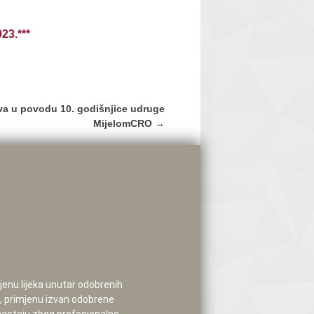
23.***
va u povodu 10. godišnjice udruge
MijelomCRO
→
mjenu lijeka unutar odobrenih
e, primjenu izvan odobrene