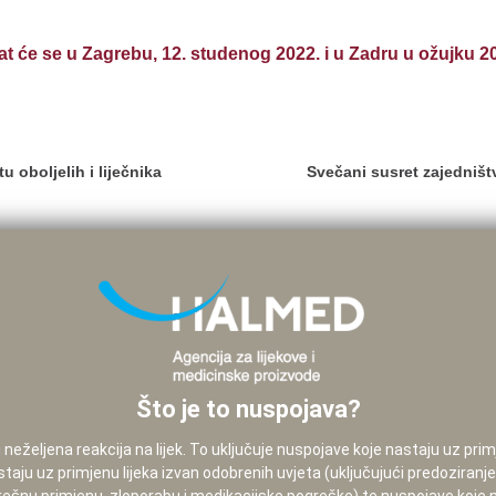
žat će se u Zagrebu, 12. studenog 2022. i u Zadru u ožujku 20
u oboljelih i liječnika
Svečani susret zajedništ
Što je to nuspojava?
neželjena reakcija na lijek. To uključuje nuspojave koje nastaju uz pri
staju uz primjenu lijeka izvan odobrenih uvjeta (uključujući predoziranj