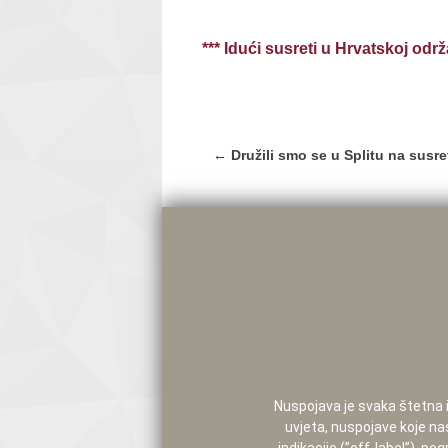
*** Idući susreti u Hrvatskoj odr
Post
←
Družili smo se u Splitu na susret
navigation
Nuspojava je svaka štetna i 
uvjeta, nuspojave koje na