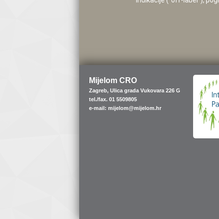
indikacije (”off-label”), 
Mijelom CRO
Zagreb, Ulica grada Vukovara 226 G
tel./fax. 01 5509805
e-mail: mijelom@mijelom.hr