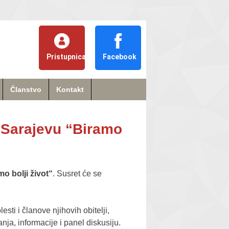
Pristupnica
Facebook
Članstvo
Kontakt
 u Sarajevu “Biramo
mo bolji život“
. Susret će se
sti i članove njihovih obitelji,
nja, informacije i panel diskusiju.