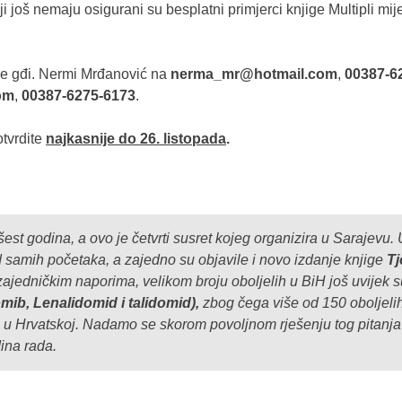
i još nemaju osigurani su besplatni primjerci knjige Multipli mije
 se gđi. Nermi Mrđanović na
nerma_mr@hotmail.com
,
00387-6
om
,
00387-6275-6173
.
otvrdite
najkasnije do 26. listopada
.
est godina, a ovo je četvrti susret kojeg organizira u Sarajevu.
amih početaka, a zajedno su objavile i novo izdanje knjige
Tj
ajedničkim naporima, velikom broju oboljelih u BiH još uvijek s
mib, Lenalidomid i talidomid),
zbog čega više od 150 oboljeli
u Hrvatskoj. Nadamo se skorom povoljnom rješenju tog pitanja 
ina rada.