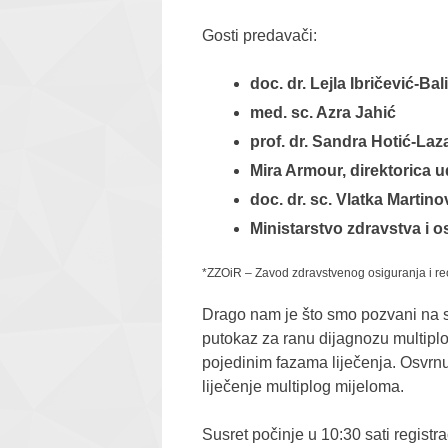
Gosti predavači:
doc. dr. Lejla Ibričević-Bal
med. sc. Azra Jahić
prof. dr. Sandra Hotić-Laz
Mira Armour, direktorica
doc. dr. sc. Vlatka Martino
Ministarstvo zdravstva i os
*ZZOiR – Zavod zdravstvenog osiguranja i r
Drago nam je što smo pozvani na sus
putokaz za ranu dijagnozu multiplo
pojedinim fazama liječenja. Osvrn
liječenje multiplog mijeloma.
Susret počinje u 10:30 sati registr