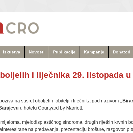
Iskustva
Novosti
Publikacije
Kampanje
Donatori
boljelih i liječnika 29. listopada
oziva na susret oboljelih, obitelji i liječnika pod nazivom
„Bira
 Sarajevu
u hotelu Courtyard by Marriott.
ijeloma, mjelodisplastičnog sindroma, drugih rijetkih krvnih bole
zainteresirane na predavanja, prezentaciju brošure, razgovor, pita