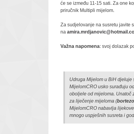
će se između 11-15 sati. Za one koj
priručnik Multipli mijelom.
Za sudjelovanje na susretu javite
na
amira.mrdjanovic@hotmail.c
Važna napomena
: svoj dolazak p
Udruga Mijelom u BiH djeluje š
MijelomCRO usko surađuju od s
oboljele od mijeloma. Unatoč z
za liječenje mijeloma (
bortezo
MijelomCRO nabavlja lijekove 
mnogo uspješnih susreta i god