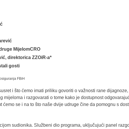
ić
arević
 udruge MijelomCRO
vić, direktorica ZZOiR-a*
tali gosti
eosiguranja FBiH
ret i što ćemo imati priliku govoriti o važnosti rane dijagnoze,
g mijeloma i razgovarati o tome kako je dostupnost odgovarajuć
ut ćemo se i na to što naše dvije udruge čine da pomognu s dos
acijom sudionika. Službeni dio programa, uključujući panel razgo