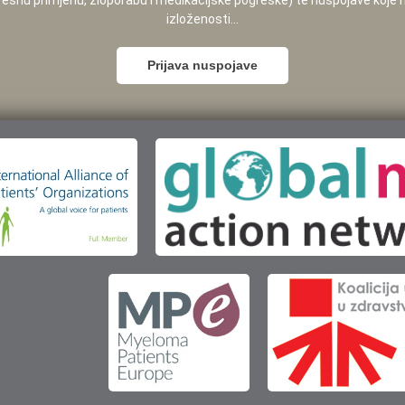
pogrešnu primjenu, zloporabu i medikacijske pogreške) te nuspojave koje
izloženosti...
Prijava nuspojave