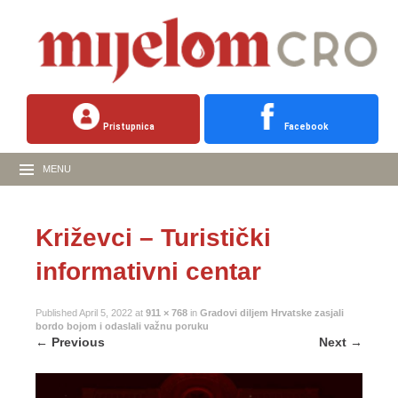
Pristupnica
Facebook
MENU
Križevci – Turistički
informativni centar
Published
April 5, 2022
at
911 × 768
in
Gradovi diljem Hrvatske zasjali
bordo bojom i odaslali važnu poruku
←
Previous
Next
→