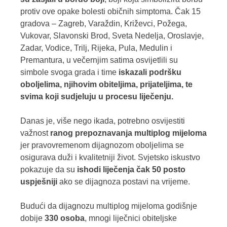
protiv ove opake bolesti običnih simptoma. Čak 15
gradova – Zagreb, Varaždin, Križevci, Požega,
Vukovar, Slavonski Brod, Sveta Nedelja, Oroslavje,
Zadar, Vodice, Trilj, Rijeka, Pula, Medulin i
Premantura, u večernjim satima osvijetlili su
simbole svoga grada i time
iskazali podršku
oboljelima, njihovim obiteljima, prijateljima, te
svima koji sudjeluju u procesu liječenju.
Danas je, više nego ikada, potrebno osvijestiti
važnost
ranog prepoznavanja multiplog mijeloma
jer pravovremenom dijagnozom oboljelima se
osigurava duži i kvalitetniji život. Svjetsko iskustvo
pokazuje da su
ishodi liječenja čak 50 posto
uspješniji
ako se dijagnoza postavi na vrijeme.
Budući da dijagnozu multiplog mijeloma godišnje
dobije
330 osoba
, mnogi liječnici obiteljske