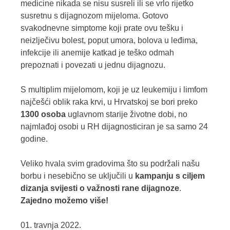
medicine nikada se nisu susreli ili se vrlo rijetko
susretnu s dijagnozom mijeloma. Gotovo
svakodnevne simptome koji prate ovu tešku i
neizlječivu bolest, poput umora, bolova u leđima,
infekcije ili anemije katkad je teško odmah
prepoznati i povezati u jednu dijagnozu.
S multiplim mijelomom, koji je uz leukemiju i limfom
najčešći oblik raka krvi, u Hrvatskoj se bori preko
1300 osoba
uglavnom starije životne dobi, no
najmlađoj osobi u RH dijagnosticiran je sa samo 24
godine.
Veliko hvala svim gradovima što su podržali našu
borbu i nesebično se uključili u
kampanju s ciljem
dizanja svijesti o važnosti rane dijagnoze
.
Zajedno možemo više!
01. travnja 2022.