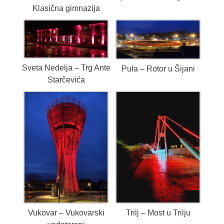
Klasična gimnazija
Sveta Nedelja – Trg Ante
Pula – Rotor u Šijani
Starčevića
Vukovar – Vukovarski
Trilj – Most u Trilju