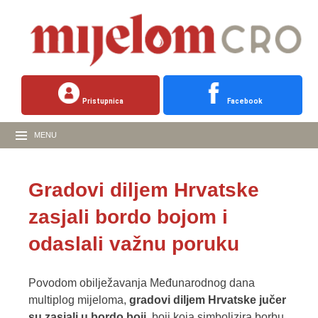
Pristupnica
Facebook
MENU
Gradovi diljem Hrvatske
zasjali bordo bojom i
odaslali važnu poruku
Povodom obilježavanja Međunarodnog dana
multiplog mijeloma,
gradovi diljem Hrvatske jučer
su zasjali u bordo boji
, boji koja simbolizira borbu