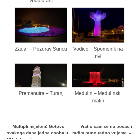
vodotoranj
Zadar – Pozdrav Suncu
Vodice – Spomenik na
rivi
Premanutra – Turanj
Medulin – Medulinski
malin
Post
←
Multipli mijelom: Gotovo
Vratio sam se na posao i
navigation
svakoga dana jedna osoba u
radim puno radno vrijeme
→