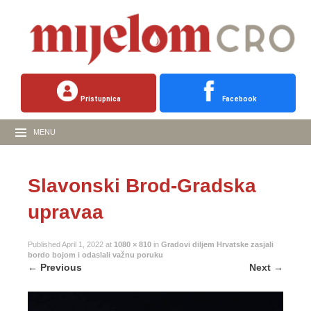
Pristupnica
Facebook
MENU
Slavonski Brod-Gradska
upravaa
Published
April 1, 2022
at
1080 × 810
in
Gradovi diljem Hrvatske zasjali
bordo bojom i odaslali važnu poruku
←
Previous
Next
→