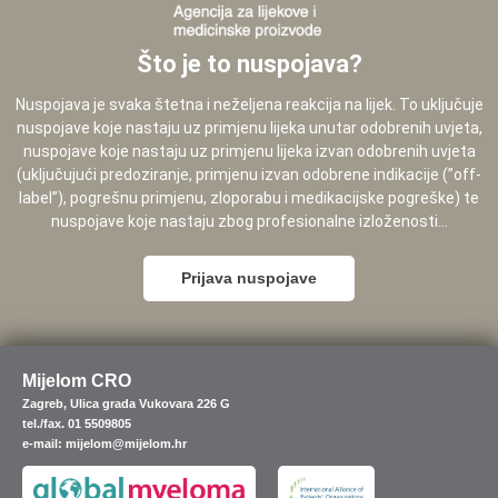
Što je to nuspojava?
Nuspojava je svaka štetna i neželjena reakcija na lijek. To uključuje
nuspojave koje nastaju uz primjenu lijeka unutar odobrenih uvjeta,
nuspojave koje nastaju uz primjenu lijeka izvan odobrenih uvjeta
(uključujući predoziranje, primjenu izvan odobrene indikacije (”off-
label”), pogrešnu primjenu, zloporabu i medikacijske pogreške) te
nuspojave koje nastaju zbog profesionalne izloženosti...
Prijava nuspojave
Mijelom CRO
Zagreb, Ulica grada Vukovara 226 G
tel./fax. 01 5509805
e-mail: mijelom@mijelom.hr