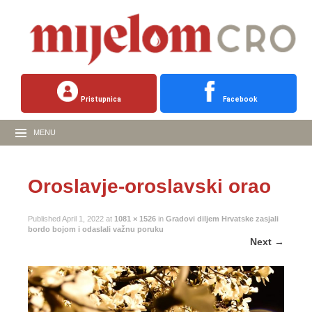
Pristupnica
Facebook
MENU
Oroslavje-oroslavski orao
Published
April 1, 2022
at
1081 × 1526
in
Gradovi diljem Hrvatske zasjali
bordo bojom i odaslali važnu poruku
Next
→