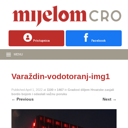
Pristupnica
Facebook
MENU
Varaždin-vodotoranj-img1
Published
April 1, 2022
at
1100 × 1467
in
Gradovi diljem Hrvatske zasjali
bordo bojom i odaslali važnu poruku
←
Previous
Next
→