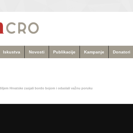
Iskustva
Novosti
Publikacije
Kampanje
Donatori
u
diljem Hrvatske zasjali bordo bojom i odaslali važnu poruku