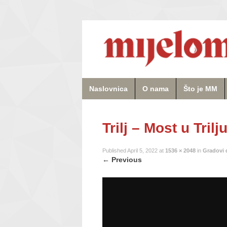
Naslovnica
O nama
Što je MM
Trilj – Most u Trilj
Published
April 5, 2022
at
1536 × 2048
in
Gradovi 
←
Previous