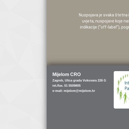
Nuspojava je svaka štetna i 
uvjeta, nuspojave koje na
indikacije (”off-label”), 
Mijelom CRO
Zagreb, Ulica grada Vukovara 226 G
tel./fax. 01 5509805
e-mail: mijelom@mijelom.hr