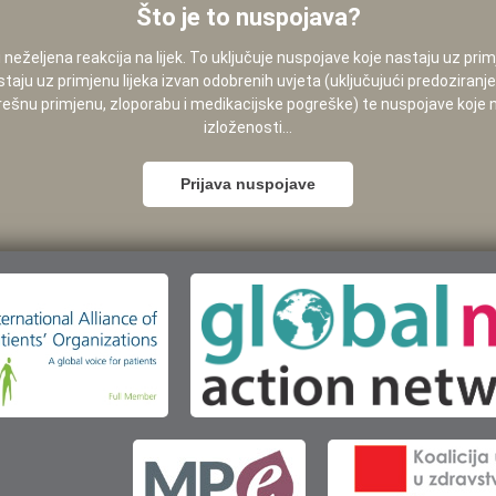
Što je to nuspojava?
neželjena reakcija na lijek. To uključuje nuspojave koje nastaju uz pri
staju uz primjenu lijeka izvan odobrenih uvjeta (uključujući predoziranj
pogrešnu primjenu, zloporabu i medikacijske pogreške) te nuspojave koje
izloženosti...
Prijava nuspojave