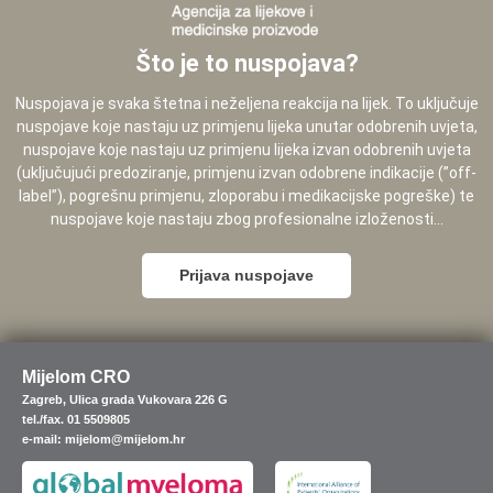
Što je to nuspojava?
Nuspojava je svaka štetna i neželjena reakcija na lijek. To uključuje
nuspojave koje nastaju uz primjenu lijeka unutar odobrenih uvjeta,
nuspojave koje nastaju uz primjenu lijeka izvan odobrenih uvjeta
(uključujući predoziranje, primjenu izvan odobrene indikacije (”off-
label”), pogrešnu primjenu, zloporabu i medikacijske pogreške) te
nuspojave koje nastaju zbog profesionalne izloženosti...
Prijava nuspojave
Mijelom CRO
Zagreb, Ulica grada Vukovara 226 G
tel./fax. 01 5509805
e-mail: mijelom@mijelom.hr