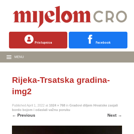
Pristupnica
Facebook
MENU
Rijeka-Trsatska gradina-
img2
Published
April 1, 2022
at
1024 × 768
in
Gradovi diljem Hrvatske zasjali
bordo bojom i odaslali važnu poruku
←
Previous
Next
→