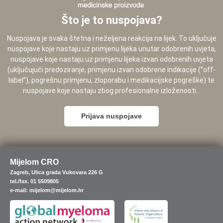
Što je to nuspojava?
Nuspojava je svaka štetna i neželjena reakcija na lijek. To uključuje
nuspojave koje nastaju uz primjenu lijeka unutar odobrenih uvjeta,
nuspojave koje nastaju uz primjenu lijeka izvan odobrenih uvjeta
(uključujući predoziranje, primjenu izvan odobrene indikacije (”off-
label”), pogrešnu primjenu, zloporabu i medikacijske pogreške) te
nuspojave koje nastaju zbog profesionalne izloženosti...
Prijava nuspojave
Mijelom CRO
Zagreb, Ulica grada Vukovara 226 G
tel./fax. 01 5509805
e-mail: mijelom@mijelom.hr