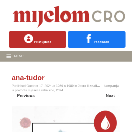
Pristupnica
Facebook
MENU
ana-tudor
Published
October 17, 2024
at
1080 × 1080
in
Jeste li znali… – kampanja
u povodu mjeseca raka krvi, 2024.
←
Previous
Next
→