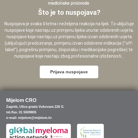
Što je to nuspojava?
Nuspojava je svaka štetna i neželjena reakcija na lijek. To uključuje
nuspojave koje nastaju uz primjenu lijeka unutar odobrenih uvjeta,
nuspojave koje nastaju uz primjenu lijeka izvan odobrenih uvjeta
(uključujući predoziranje, primjenu izvan odobrene indikacije (”off-
label”), pogrešnu primjenu, zloporabu i medikacijske pogreške) te
nuspojave koje nastaju zbog profesionalne izloženosti...
Prijava nuspojave
Mijelom CRO
Zagreb, Ulica grada Vukovara 226 G
tel./fax. 01 5509805
e-mail: mijelom@mijelom.hr