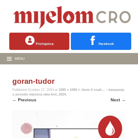
Pristupnica
Facebook
MENU
goran-tudor
Published
October 17, 2024
at
1080 × 1080
in
Jeste li znali… – kampanja
u povodu mjeseca raka krvi, 2024.
←
Previous
Next
→