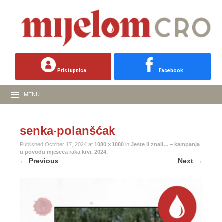
Pristupnica
Facebook
MENU
senka-polanšćak
Published
October 17, 2024
at
1080 × 1080
in
Jeste li znali… – kampanja
u povodu mjeseca raka krvi, 2024.
←
Previous
Next
→