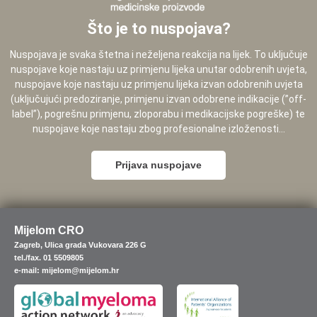
Što je to nuspojava?
Nuspojava je svaka štetna i neželjena reakcija na lijek. To uključuje
nuspojave koje nastaju uz primjenu lijeka unutar odobrenih uvjeta,
nuspojave koje nastaju uz primjenu lijeka izvan odobrenih uvjeta
(uključujući predoziranje, primjenu izvan odobrene indikacije (”off-
label”), pogrešnu primjenu, zloporabu i medikacijske pogreške) te
nuspojave koje nastaju zbog profesionalne izloženosti...
Prijava nuspojave
Mijelom CRO
Zagreb, Ulica grada Vukovara 226 G
tel./fax. 01 5509805
e-mail: mijelom@mijelom.hr