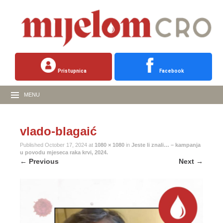
Pristupnica
Facebook
MENU
vlado-blagaić
Published
October 17, 2024
at
1080 × 1080
in
Jeste li znali… – kampanja
u povodu mjeseca raka krvi, 2024.
←
Previous
Next
→