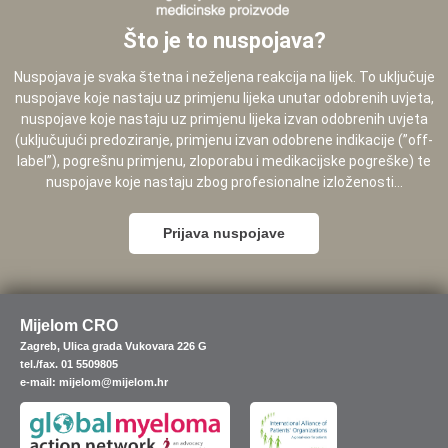
Što je to nuspojava?
Nuspojava je svaka štetna i neželjena reakcija na lijek. To uključuje
nuspojave koje nastaju uz primjenu lijeka unutar odobrenih uvjeta,
nuspojave koje nastaju uz primjenu lijeka izvan odobrenih uvjeta
(uključujući predoziranje, primjenu izvan odobrene indikacije (”off-
label”), pogrešnu primjenu, zloporabu i medikacijske pogreške) te
nuspojave koje nastaju zbog profesionalne izloženosti...
Prijava nuspojave
Mijelom CRO
Zagreb, Ulica grada Vukovara 226 G
tel./fax. 01 5509805
e-mail: mijelom@mijelom.hr