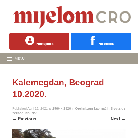
Pristupnica
Facebook
MENU
Kalemegdan, Beograd
10.2020.
Published
April 12, 2021
at
2560 × 1920
in
Optimizam kao način života uz
“crnog labuda”
←
Previous
Next
→