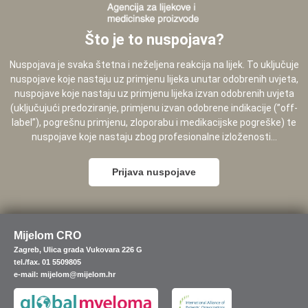
Što je to nuspojava?
Nuspojava je svaka štetna i neželjena reakcija na lijek. To uključuje
nuspojave koje nastaju uz primjenu lijeka unutar odobrenih uvjeta,
nuspojave koje nastaju uz primjenu lijeka izvan odobrenih uvjeta
(uključujući predoziranje, primjenu izvan odobrene indikacije (”off-
label”), pogrešnu primjenu, zloporabu i medikacijske pogreške) te
nuspojave koje nastaju zbog profesionalne izloženosti...
Prijava nuspojave
Mijelom CRO
Zagreb, Ulica grada Vukovara 226 G
tel./fax. 01 5509805
e-mail: mijelom@mijelom.hr