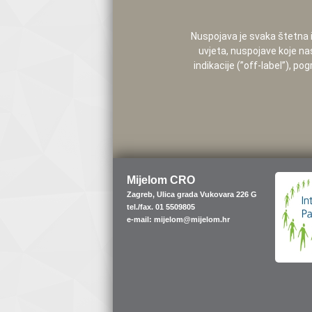
Nuspojava je svaka štetna i 
uvjeta, nuspojave koje na
indikacije (”off-label”), 
Mijelom CRO
Zagreb, Ulica grada Vukovara 226 G
tel./fax. 01 5509805
e-mail: mijelom@mijelom.hr