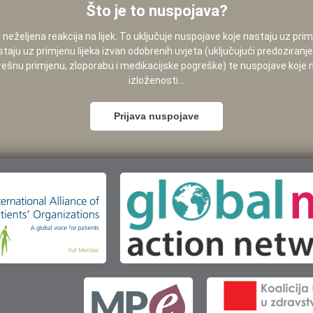
Što je to nuspojava?
neželjena reakcija na lijek. To uključuje nuspojave koje nastaju uz pri
staju uz primjenu lijeka izvan odobrenih uvjeta (uključujući predoziranj
pogrešnu primjenu, zloporabu i medikacijske pogreške) te nuspojave koje
izloženosti...
Prijava nuspojave