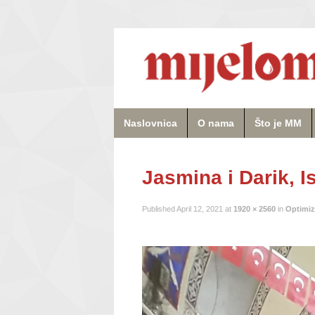
Naslovnica
O nama
Što je MM
Jasmina i Darik, I
Published
April 12, 2021
at
1920 × 2560
in
Optimiz