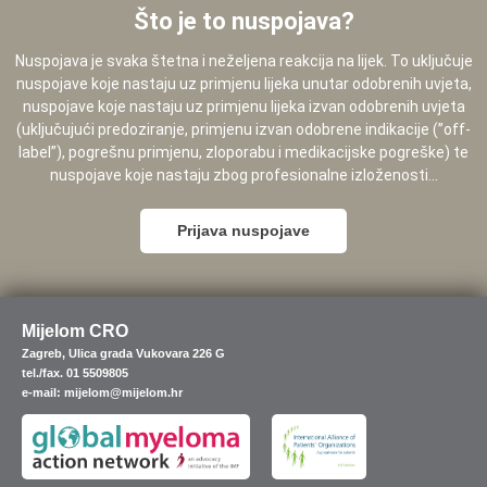
Što je to nuspojava?
Nuspojava je svaka štetna i neželjena reakcija na lijek. To uključuje
nuspojave koje nastaju uz primjenu lijeka unutar odobrenih uvjeta,
nuspojave koje nastaju uz primjenu lijeka izvan odobrenih uvjeta
(uključujući predoziranje, primjenu izvan odobrene indikacije (”off-
label”), pogrešnu primjenu, zloporabu i medikacijske pogreške) te
nuspojave koje nastaju zbog profesionalne izloženosti...
Prijava nuspojave
Mijelom CRO
Zagreb, Ulica grada Vukovara 226 G
tel./fax. 01 5509805
e-mail: mijelom@mijelom.hr