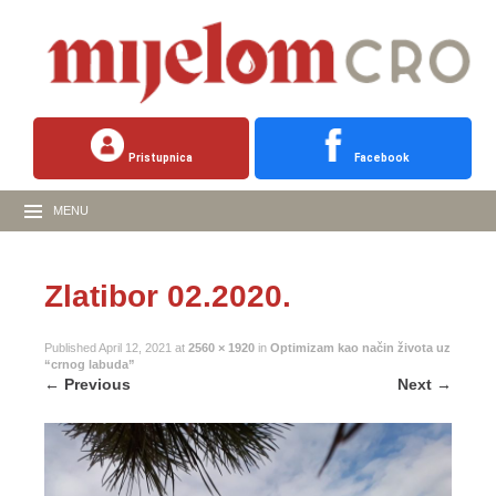
Pristupnica
Facebook
MENU
Zlatibor 02.2020.
Published
April 12, 2021
at
2560 × 1920
in
Optimizam kao način života uz
“crnog labuda”
←
Previous
Next
→