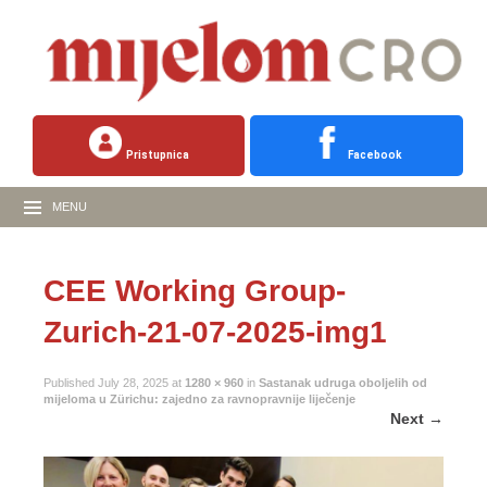
Pristupnica
Facebook
MENU
CEE Working Group-
Zurich-21-07-2025-img1
Published
July 28, 2025
at
1280 × 960
in
Sastanak udruga oboljelih od
mijeloma u Zürichu: zajedno za ravnopravnije liječenje
Next
→