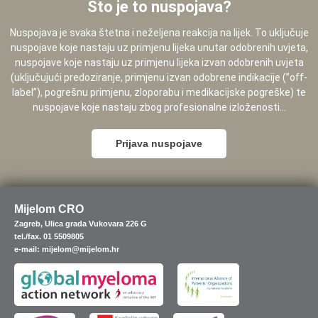
Što je to nuspojava?
Nuspojava je svaka štetna i neželjena reakcija na lijek. To uključuje
nuspojave koje nastaju uz primjenu lijeka unutar odobrenih uvjeta,
nuspojave koje nastaju uz primjenu lijeka izvan odobrenih uvjeta
(uključujući predoziranje, primjenu izvan odobrene indikacije (”off-
label”), pogrešnu primjenu, zloporabu i medikacijske pogreške) te
nuspojave koje nastaju zbog profesionalne izloženosti...
Prijava nuspojave
Mijelom CRO
Zagreb, Ulica grada Vukovara 226 G
tel./fax. 01 5509805
e-mail: mijelom@mijelom.hr