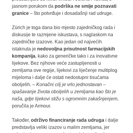
jasnom porukom da
podrška ne smije poznavati
granice
– što potvrđuje i
dosadašnji rad udruge.
Zürich je toga dana bio mjesto zajedničkog rada i
diskusije te razmjene iskustava, s naglaskom na
zajedničke izazove. Kao jedan od najvećih
istaknuta je
nedovoljna prisutnost farmacijskih
kompanija
, kako za generičke tako i za inovativne
lijekove. Bez njihove veće zastupljenosti u
zemljama ove regije, lijekovi za liječenje multiplog
mijeloma i dalje će ostati nedostupni tisućama
oboljelih. –
Konačni cilj je vrlo jednostavan –
spašavanje života oboljelih u zemljama kao što je
naša, gdje lijekovi stižu s ogromnim zakašnjenjem
,
poručila je Armour.
Također,
održivo financiranje rada udruga
i dalje
predstavlja veliki izazov u malim zemljama, jer