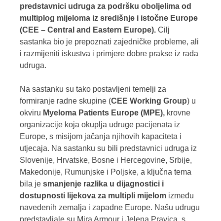
predstavnici udruga za podršku oboljelima od
multiplog mijeloma iz središnje i istočne Europe
(CEE – Central and Eastern Europe)
.
Cilj
sastanka bio je prepoznati zajedničke probleme, ali
i razmijeniti iskustva i primjere dobre prakse iz rada
udruga.
Na sastanku su tako postavljeni temelji za
formiranje radne skupine (
CEE Working Group
) u
okviru
Myeloma Patients Europe (MPE),
krovne
organizacije koja okuplja udruge pacijenata iz
Europe, s misijom jačanja njihovih kapaciteta i
utjecaja. Na sastanku su bili predstavnici udruga iz
Slovenije, Hrvatske, Bosne i Hercegovine, Srbije,
Makedonije, Rumunjske i Poljske, a ključna tema
bila je
smanjenje razlika u dijagnostici i
dostupnosti lijekova za multipli mijelom
između
navedenih zemalja i zapadne Europe. Našu udrugu
predstavljale su Mira Armour i Jelena Pravica, s