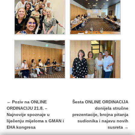
Post
←
Poziv na ONLINE
Šesta ONLINE ORDINACIJA
navigation
ORDINACIJU 21.8. –
donijela stručne
Najnovije spoznaje u
prezentacije, brojna pitanja
liječenju mijeloma s GMAN i
sudionika i najavu novih
EHA kongresa
susreta
→