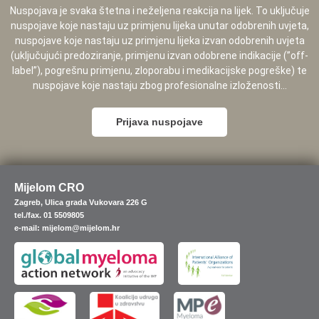
Nuspojava je svaka štetna i neželjena reakcija na lijek. To uključuje
nuspojave koje nastaju uz primjenu lijeka unutar odobrenih uvjeta,
nuspojave koje nastaju uz primjenu lijeka izvan odobrenih uvjeta
(uključujući predoziranje, primjenu izvan odobrene indikacije (”off-
label”), pogrešnu primjenu, zloporabu i medikacijske pogreške) te
nuspojave koje nastaju zbog profesionalne izloženosti...
Prijava nuspojave
Mijelom CRO
Zagreb, Ulica grada Vukovara 226 G
tel./fax. 01 5509805
e-mail: mijelom@mijelom.hr