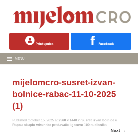
Pristupnica
Facebook
MENU
mijelomcro-susret-izvan-
bolnice-rabac-11-10-2025
(1)
Published
October 15, 2025
at
2560 × 1440
in
Susret izvan bolnice u
Rapcu okupio vrhunske predavače i gotovo 100 sudionika
Next
→