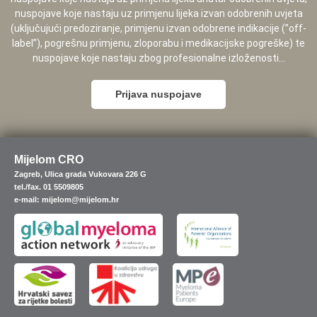
nuspojave koje nastaju uz primjenu lijeka izvan odobrenih uvjeta
(uključujući predoziranje, primjenu izvan odobrene indikacije (”off-
label”), pogrešnu primjenu, zloporabu i medikacijske pogreške) te
nuspojave koje nastaju zbog profesionalne izloženosti...
Prijava nuspojave
Mijelom CRO
Zagreb, Ulica grada Vukovara 226 G
tel./fax. 01 5509805
e-mail: mijelom@mijelom.hr