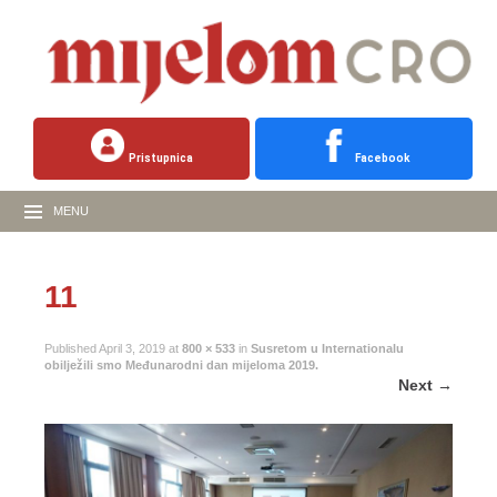
Pristupnica
Facebook
MENU
11
Published
April 3, 2019
at
800 × 533
in
Susretom u Internationalu
obilježili smo Međunarodni dan mijeloma 2019.
Next
→