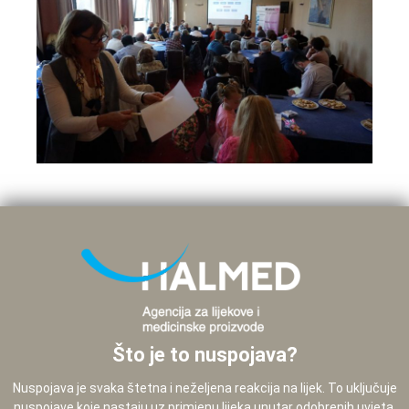
Što je to nuspojava?
Nuspojava je svaka štetna i neželjena reakcija na lijek. To uključuje
nuspojave koje nastaju uz primjenu lijeka unutar odobrenih uvjeta,