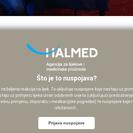
Što je to nuspojava?
neželjena reakcija na lijek. To uključuje nuspojave koje nastaju uz pri
staju uz primjenu lijeka izvan odobrenih uvjeta (uključujući predoziranj
pogrešnu primjenu, zloporabu i medikacijske pogreške) te nuspojave koje
izloženosti...
Prijava nuspojave