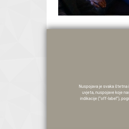
Nuspojava je svaka štetna i 
uvjeta, nuspojave koje na
indikacije (”off-label”), 