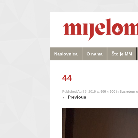
Naslovnica
O nama
Što je MM
44
Published
April 3, 2019
at
900 × 600
in
Susretom u
←
Previous