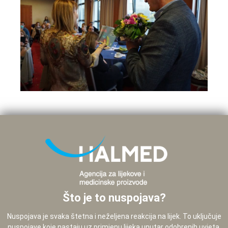
Što je to nuspojava?
Nuspojava je svaka štetna i neželjena reakcija na lijek. To uključuje
nuspojave koje nastaju uz primjenu lijeka unutar odobrenih uvjeta,