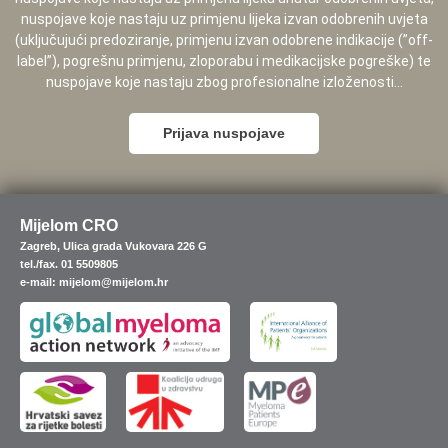
nuspojave koje nastaju uz primjenu lijeka izvan odobrenih uvjeta
(uključujući predoziranje, primjenu izvan odobrene indikacije (”off-
label”), pogrešnu primjenu, zloporabu i medikacijske pogreške) te
nuspojave koje nastaju zbog profesionalne izloženosti...
Prijava nuspojave
Mijelom CRO
Zagreb, Ulica grada Vukovara 226 G
tel./fax. 01 5509805
e-mail: mijelom@mijelom.hr