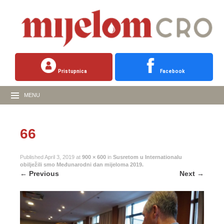
Pristupnica
Facebook
MENU
66
Published
April 3, 2019
at
900 × 600
in
Susretom u Internationalu
obilježili smo Međunarodni dan mijeloma 2019.
←
Previous
Next
→