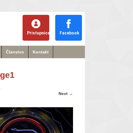
Pristupnica
Facebook
Članstvo
Kontakt
age1
a
Next
→