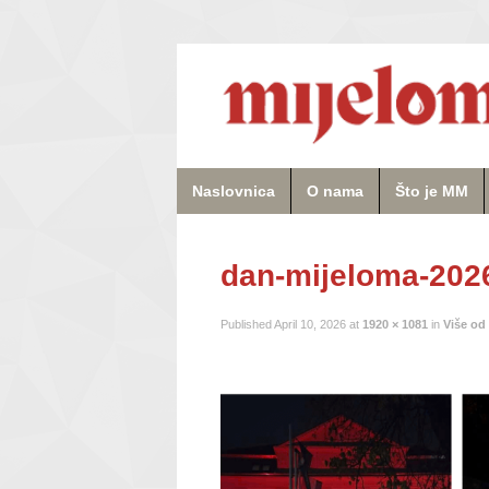
Naslovnica
O nama
Što je MM
dan-mijeloma-2026
Published
April 10, 2026
at
1920 × 1081
in
Više od