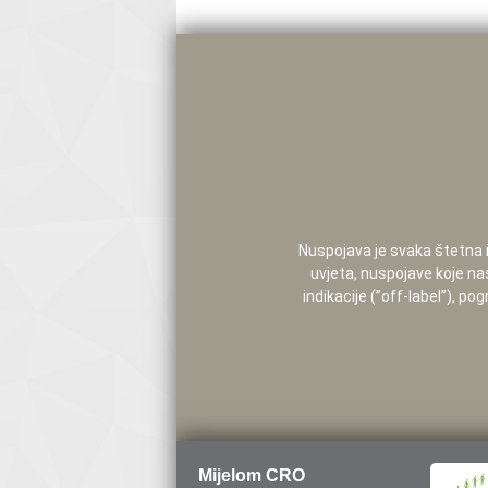
Nuspojava je svaka štetna i 
uvjeta, nuspojave koje na
indikacije (”off-label”), 
Mijelom CRO