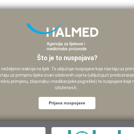
Što je to nuspojava?
neželjena reakcija na lijek. To uključuje nuspojave koje nastaju uz pri
staju uz primjenu lijeka izvan odobrenih uvjeta (uključujući predoziranj
pogrešnu primjenu, zloporabu i medikacijske pogreške) te nuspojave koje
izloženosti...
Prijava nuspojave