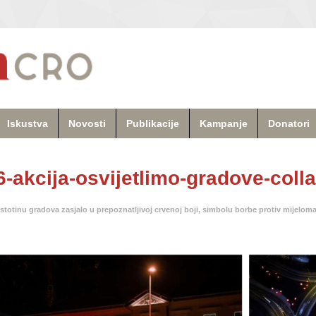
Iskustva
Novosti
Publikacije
Kampanje
Donatori
-akcija-osvijetlimo-gradove-coll
 stotinu gradova zasjalo u prepoznatljivoj crvenoj boji, simbolu borbe protiv mijelom