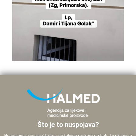
Što je to nuspojava?
Nuspojava je svaka štetna i neželjena reakcija na lijek. To uključuje