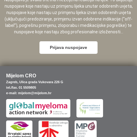
nuspojave koje nastaju uz primjenu lijeka unutar odobrenih uvjeta,
nuspojave koje nastaju uz primjenu lijeka izvan odobrenih uvjeta
(uključujući predoziranje, primjenu izvan odobrene indikacije (”off-
label”), pogrešnu primjenu, zloporabu i medikacijske pogreške) te
nuspojave koje nastaju zbog profesionalne izloženosti...
Prijava nuspojave
Mijelom CRO
Zagreb, Ulica grada Vukovara 226 G
tel./fax. 01 5509805
e-mail: mijelom@mijelom.hr