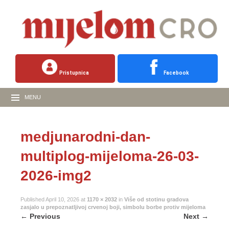
Pristupnica
Facebook
MENU
medjunarodni-dan-
multiplog-mijeloma-26-03-
2026-img2
Published
April 10, 2026
at
1170 × 2032
in
Više od stotinu gradova
zasjalo u prepoznatljivoj crvenoj boji, simbolu borbe protiv mijeloma
←
Previous
Next
→