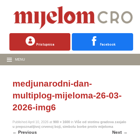
Pristupnica
Facebook
MENU
medjunarodni-dan-
multiplog-mijeloma-26-03-
2026-img6
Published
April 10, 2026
at
900 × 1600
in
Više od stotinu gradova zasjalo
u prepoznatljivoj crvenoj boji, simbolu borbe protiv mijeloma
←
Previous
Next
→