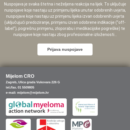
Nuspojava je svaka štetna i neželjena reakcija na lijek. To uključuje
nuspojave koje nastaju uz primjenu lijeka unutar odobrenih uvjeta,
nuspojave koje nastaju uz primjenu lijeka izvan odobrenih uvjeta
(uključujući predoziranje, primjenu izvan odobrene indikacije (”off-
label”), pogrešnu primjenu, zloporabu i medikacijske pogreške) te
nuspojave koje nastaju zbog profesionalne izloženosti...
Prijava nuspojave
Mijelom CRO
Zagreb, Ulica grada Vukovara 226 G
tel./fax. 01 5509805
e-mail: mijelom@mijelom.hr