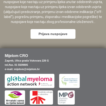
nuspojave koje nastaju uz primjenu lijeka unutar odobrenih uvjeta,
nuspojave koje nastaju uz primjenu lijeka izvan odobrenih uvjeta
(uključujući predoziranje, primjenu izvan odobrene indikacije (”off-
label”), pogrešnu primjenu, zloporabu i medikacijske pogreške) te
nuspojave koje nastaju zbog profesionalne izloženosti...
Prijava nuspojave
Mijelom CRO
Zagreb, Ulica grada Vukovara 226 G
tel./fax. 01 5509805
e-mail: mijelom@mijelom.hr