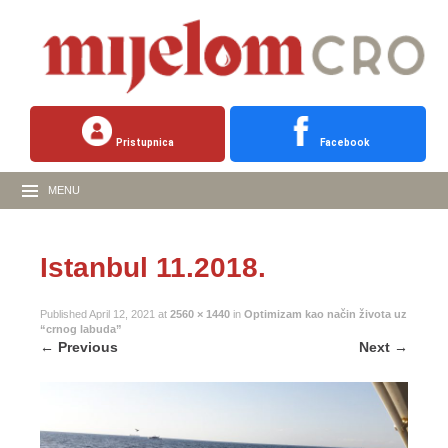
Pristupnica
Facebook
MENU
Istanbul 11.2018.
Published
April 12, 2021
at
2560 × 1440
in
Optimizam kao način života uz
“crnog labuda”
←
Previous
Next
→