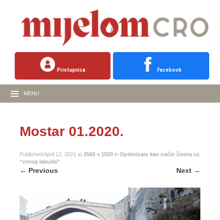
Pristupnica
Facebook
MENU
Mostar 01.2020.
Published
April 12, 2021
at
2560 × 1920
in
Optimizam kao način života uz
“crnog labuda”
←
Previous
Next
→