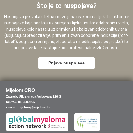
Što je to nuspojava?
Nuspojava je svaka štetna i neželjena reakcija na lijek. To uključuje
nuspojave koje nastaju uz primjenu lijeka unutar odobrenih uvjeta,
nuspojave koje nastaju uz primjenu lijeka izvan odobrenih uvjeta
(uključujući predoziranje, primjenu izvan odobrene indikacije (”off-
label”), pogrešnu primjenu, zloporabu i medikacijske pogreške) te
nuspojave koje nastaju zbog profesionalne izloženosti...
Prijava nuspojave
Mijelom CRO
Zagreb, Ulica grada Vukovara 226 G
tel./fax. 01 5509805
e-mail: mijelom@mijelom.hr