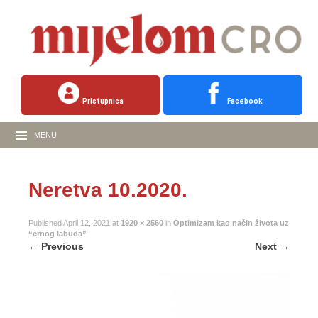
Pristupnica
Facebook
MENU
Neretva 10.2020.
Published
April 12, 2021
at
1920 × 2560
in
Optimizam kao način života uz
“crnog labuda”
←
Previous
Next
→