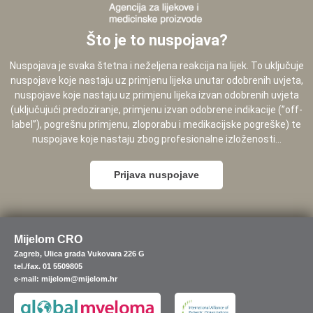
Što je to nuspojava?
Nuspojava je svaka štetna i neželjena reakcija na lijek. To uključuje
nuspojave koje nastaju uz primjenu lijeka unutar odobrenih uvjeta,
nuspojave koje nastaju uz primjenu lijeka izvan odobrenih uvjeta
(uključujući predoziranje, primjenu izvan odobrene indikacije (”off-
label”), pogrešnu primjenu, zloporabu i medikacijske pogreške) te
nuspojave koje nastaju zbog profesionalne izloženosti...
Prijava nuspojave
Mijelom CRO
Zagreb, Ulica grada Vukovara 226 G
tel./fax. 01 5509805
e-mail: mijelom@mijelom.hr