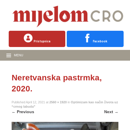
Pristupnica
Facebook
MENU
Neretvanska pastrmka,
2020.
Published
April 12, 2021
at
2560 × 1920
in
Optimizam kao način života uz
“crnog labuda”
←
Previous
Next
→