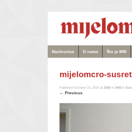
Naslovnica
O nama
Što je MM
mijelomcro-susret
Published
October 15, 2025
at
2560 × 1440
in
Sus
←
Previous