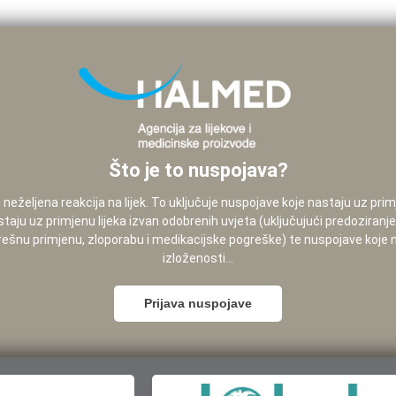
Što je to nuspojava?
neželjena reakcija na lijek. To uključuje nuspojave koje nastaju uz pri
staju uz primjenu lijeka izvan odobrenih uvjeta (uključujući predoziranj
pogrešnu primjenu, zloporabu i medikacijske pogreške) te nuspojave koje
izloženosti...
Prijava nuspojave