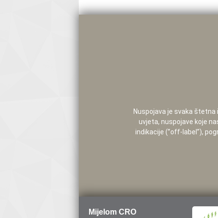
Nuspojava je svaka štetna i 
uvjeta, nuspojave koje na
indikacije (”off-label”), 
Mijelom CRO