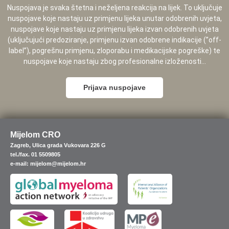
Nuspojava je svaka štetna i neželjena reakcija na lijek. To uključuje
nuspojave koje nastaju uz primjenu lijeka unutar odobrenih uvjeta,
nuspojave koje nastaju uz primjenu lijeka izvan odobrenih uvjeta
(uključujući predoziranje, primjenu izvan odobrene indikacije (”off-
label”), pogrešnu primjenu, zloporabu i medikacijske pogreške) te
nuspojave koje nastaju zbog profesionalne izloženosti...
Prijava nuspojave
Mijelom CRO
Zagreb, Ulica grada Vukovara 226 G
tel./fax. 01 5509805
e-mail: mijelom@mijelom.hr