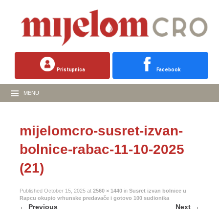
Pristupnica
Facebook
MENU
mijelomcro-susret-izvan-
bolnice-rabac-11-10-2025
(21)
Published
October 15, 2025
at
2560 × 1440
in
Susret izvan bolnice u
Rapcu okupio vrhunske predavače i gotovo 100 sudionika
←
Previous
Next
→