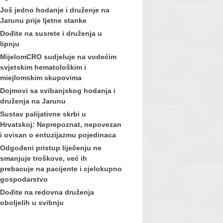
Još jedno hodanje i druženje na
Jarunu prije ljetne stanke
Dođite na susrete i druženja u
lipnju
MijelomCRO sudjeluje na vodećim
svjetskim hematološkim i
miejlomskim skupovima
Dojmovi sa svibanjskog hodanja i
druženja na Jarunu
Sustav palijativne skrbi u
Hrvatskoj: Neprepoznat, nepovezan
i ovisan o entuzijazmu pojedinaca
Odgođeni pristup liječenju ne
smanjuje troškove, već ih
prebacuje na pacijente i cjelokupno
gospodarstvo
Dođite na redovna druženja
oboljelih u svibnju