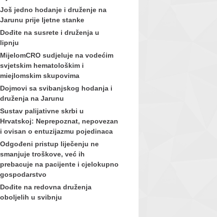
Još jedno hodanje i druženje na
Jarunu prije ljetne stanke
Dođite na susrete i druženja u
lipnju
MijelomCRO sudjeluje na vodećim
svjetskim hematološkim i
miejlomskim skupovima
Dojmovi sa svibanjskog hodanja i
druženja na Jarunu
Sustav palijativne skrbi u
Hrvatskoj: Neprepoznat, nepovezan
i ovisan o entuzijazmu pojedinaca
Odgođeni pristup liječenju ne
smanjuje troškove, već ih
prebacuje na pacijente i cjelokupno
gospodarstvo
Dođite na redovna druženja
oboljelih u svibnju