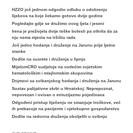
HZZO još jednom odgodio odluku o odobrenju
lijekova na koje čekamo gotovo dvije godine
Pogledajte gdje se družimo ovog ljeta i jeseni
Irena je preživjela dvije teške bolesti pa otkrila da za
nju nema mjesta na tržištu rada
Još jedno hodanje i druženje na Jarunu prije ljetne
stanke
Dođite na susrete i druženja u lipnju
MijelomCRO sudjeluje na vodećim svjetskim
hematološkim i miejlomskim skupovima
Dojmovi sa svibanjskog hodanja i druženja na Jarunu
Sustav palijativne skrbi u Hrvatskoj: Neprepoznat,
nepovezan i ovisan o entuzijazmu pojedinaca
Odgođeni pristup liječenju ne smanjuje troškove, već
ih prebacuje na pacijente i cjelokupno gospodarstvo
Dođite na redovna druženja oboljelih u svibnju