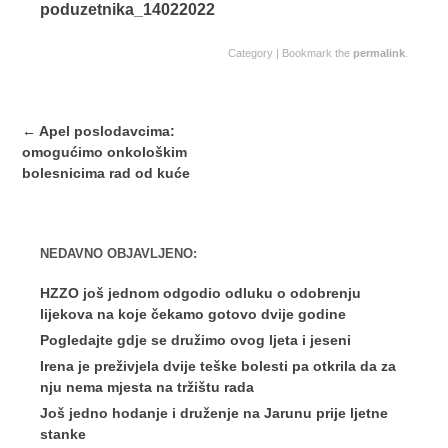
poduzetnika_14022022
Category | Bookmark the
permalink
.
Post
←
Apel poslodavcima:
navigation
omogućimo onkološkim
bolesnicima rad od kuće
NEDAVNO OBJAVLJENO:
HZZO još jednom odgodio odluku o odobrenju
lijekova na koje čekamo gotovo dvije godine
Pogledajte gdje se družimo ovog ljeta i jeseni
Irena je preživjela dvije teške bolesti pa otkrila da za
nju nema mjesta na tržištu rada
Još jedno hodanje i druženje na Jarunu prije ljetne
stanke