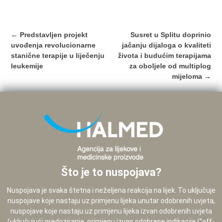
Post
←
Predstavljen projekt
Susret u Splitu doprinio
navigation
uvođenja revolucionarne
jačanju dijaloga o kvaliteti
stanične terapije u liječenju
života i budućim terapijama
leukemije
za oboljele od multiplog
mijeloma
→
Što je to nuspojava?
Nuspojava je svaka štetna i neželjena reakcija na lijek. To uključuje
nuspojave koje nastaju uz primjenu lijeka unutar odobrenih uvjeta,
nuspojave koje nastaju uz primjenu lijeka izvan odobrenih uvjeta
(uključujući predoziranje, primjenu izvan odobrene indikacije (”off-