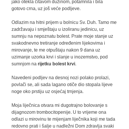
jako otekla čitavom dužinom, potamnila i bila
gotovo crna, uz još veće podljeve.
Odlazim na hitni prijem u bolnicu Sv. Duh. Tamo me
zadržavaju i smještaju u izoliranu jedinicu, uz
sumnju na nepoznatu bolest. Prate moje stanje uz
svakodnevno tretiranje određenim lijekovima i
mirovanje, te me otpuštaju nakon 9 dana uz
uzimanje uzorka krvi i slanje u inozemstvo, pod
sumnjom na
rijetku bolest krvi
.
Navedeni podljev na desnoj nozi polako prolazi,
povlači se, ali sada lagano otiče dio stopala lijeve
noge oko prstiju uz osjećaj trnjenja.
Moja liječnica otvara mi dugotrajno bolovanje s
dijagnozom trombocitopenije. U to vrijeme ona
odlazi u mirovinu te mijenjam liječnika koji me tada
redovno prati i šalje u nadležni Dom zdravlja svaki