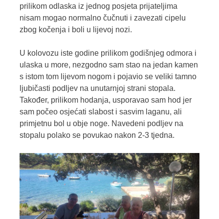
prilikom odlaska iz jednog posjeta prijateljima
nisam mogao normalno čučnuti i zavezati cipelu
zbog kočenja i boli u lijevoj nozi.
U kolovozu iste godine prilikom godišnjeg odmora i
ulaska u more, nezgodno sam stao na jedan kamen
s istom tom lijevom nogom i pojavio se veliki tamno
ljubičasti podljev na unutarnjoj strani stopala.
Također, prilikom hodanja, usporavao sam hod jer
sam počeo osjećati slabost i sasvim laganu, ali
primjetnu bol u obje noge. Navedeni podljev na
stopalu polako se povukao nakon 2-3 tjedna.