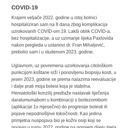
COVID-19
Krajem veljače 2022. godine u istoj bolnici
hospitaliziran sam na 8 dana zbog komplikacija
uzrokovanih COVID-om 19. Lakši oblik COVID-a,
bez hospitalizacije, a uz uzimanje lijeka Paxlovida
nakon pregleda u ustanovi dr. Fran Mihaljević,
prebolio sam i u studenom 2023. godine.
Uglavnom, uz povremena uzorkovanja citološkom
punkcijom koštane srži i ponovljenu biopsiju kosti, u
jesen 2023. godine se prema nalazima reevaluacije
i dalje prati moja bolest koja je stabilna.
Hematološki konzilij predlaže nastavak liječenja
daratumumabom u kombinaciji s bortezomibom
(aplikacije 1x mjesečno) do progresije bolesti ili
pojave nepodnošljive toksičnosti. Kao jedina
primjetna nuspojava bio je kožni osip koji se
pojavio u rujnu 2022. godine na gornjem dijelu tijela