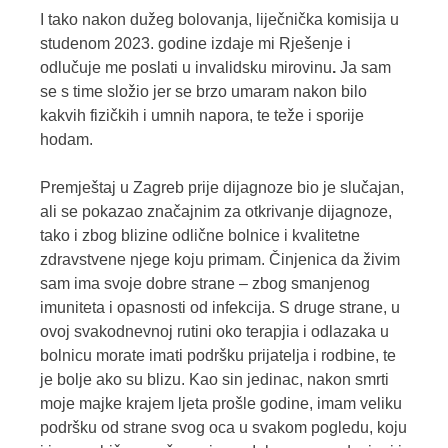
I tako nakon dužeg bolovanja, liječnička komisija u
studenom 2023. godine izdaje mi Rješenje i
odlučuje me poslati u invalidsku mirovinu
.
Ja sam
se s time složio jer se brzo umaram nakon bilo
kakvih fizičkih i umnih napora, te teže i sporije
hodam.
Premještaj u Zagreb prije dijagnoze bio je slučajan,
ali se pokazao značajnim za otkrivanje dijagnoze,
tako i zbog blizine odlične bolnice i kvalitetne
zdravstvene njege koju primam. Činjenica da živim
sam ima svoje dobre strane – zbog smanjenog
imuniteta i opasnosti od infekcija. S druge strane, u
ovoj svakodnevnoj rutini oko terapjia i odlazaka u
bolnicu morate imati podršku prijatelja i rodbine, te
je bolje ako su blizu. Kao sin jedinac, nakon smrti
moje majke krajem ljeta prošle godine, imam veliku
podršku od strane svog oca u svakom pogledu, koju