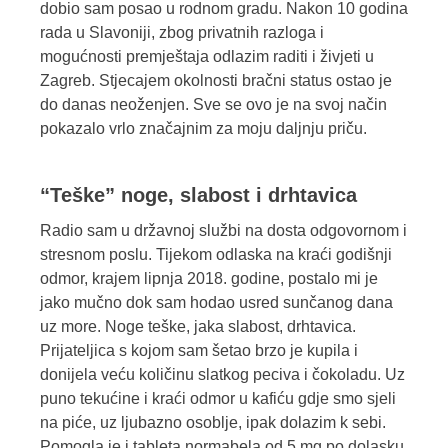
dobio sam posao u rodnom gradu. Nakon 10 godina
rada u Slavoniji, zbog privatnih razloga i
mogućnosti premještaja odlazim raditi i živjeti u
Zagreb. Stjecajem okolnosti bračni status ostao je
do danas neoženjen. Sve se ovo je na svoj način
pokazalo vrlo značajnim za moju daljnju priču.
“Teške” noge, slabost i drhtavica
Radio sam u državnoj službi na dosta odgovornom i
stresnom poslu. Tijekom odlaska na kraći godišnji
odmor, krajem lipnja 2018. godine, postalo mi je
jako mučno dok sam hodao usred sunčanog dana
uz more. Noge teške, jaka slabost, drhtavica.
Prijateljica s kojom sam šetao brzo je kupila i
donijela veću količinu slatkog peciva i čokoladu. Uz
puno tekućine i kraći odmor u kafiću gdje smo sjeli
na piće, uz ljubazno osoblje, ipak dolazim k sebi.
Pomogla je i tableta normabela od 5 mg po dolasku