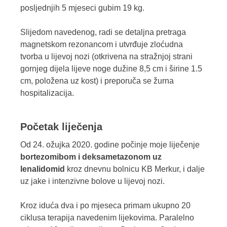
posljednjih 5 mjeseci gubim 19 kg.
Slijedom navedenog, radi se detaljna pretraga
magnetskom rezonancom i utvrđuje zloćudna
tvorba u lijevoj nozi (otkrivena na stražnjoj strani
gornjeg dijela lijeve noge dužine 8,5 cm i širine 1.5
cm, položena uz kost) i preporuča se žurna
hospitalizacija.
Početak liječenja
Od 24. ožujka 2020. godine počinje moje liječenje
bortezomibom i deksametazonom uz
lenalidomid
kroz dnevnu bolnicu KB Merkur, i dalje
uz jake i intenzivne bolove u lijevoj nozi.
Kroz iduća dva i po mjeseca primam ukupno 20
ciklusa terapija navedenim lijekovima. Paralelno