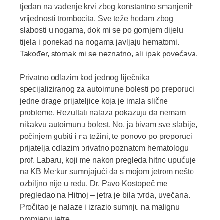
tjedan na vađenje krvi zbog konstantno smanjenih
vrijednosti trombocita. Sve teže hodam zbog
slabosti u nogama, dok mi se po gornjem dijelu
tijela i ponekad na nogama javljaju hematomi.
Također, stomak mi se neznatno, ali ipak povećava.
Privatno odlazim kod jednog liječnika
specijaliziranog za autoimune bolesti po preporuci
jedne drage prijateljice koja je imala slične
probleme. Rezultati nalaza pokazuju da nemam
nikakvu autoimunu bolest. No, ja bivam sve slabije,
počinjem gubiti i na težini, te ponovo po preporuci
prijatelja odlazim privatno poznatom hematologu
prof. Labaru, koji me nakon pregleda hitno upućuje
na KB Merkur sumnjajući da s mojom jetrom nešto
ozbiljno nije u redu. Dr. Pavo Kostopeč me
pregledao na Hitnoj – jetra je bila tvrda, uvečana.
Pročitao je nalaze i izrazio sumnju na malignu
promjenu jetre.