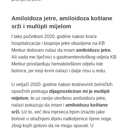
Amiloidoza jetre, amiloidoza koštane
srži i multipli mijelom
I tako početkom 2020. godine nakon kraće
hospitalizacije i biopsije jetre obavljene na KB
Merkur dobivam nalaz da imam
amiloidozu jetre.
Ali sada me liječnici s gastroenterološkog odjela KB
Merkur proslijeđuju hematološkom odjelu iste
bolnice, jer moji krvni nalazi i dalje nisu u redu.
U veljači 2020. godine nakon trodnevnih bolničkih
opsežnih pretraga
dijagnosticiran mi je multipli
mijelom
, te uz ranije utvrđenu amiloidozu jetre,
nalazi pokazuju da imam i
amiloidozu koštane
srži.
Uz to, već dva mjeseca trpim izrazito jake
bolove u stražnjem dijelu natkoljenice lijeve noge,
zbog kojih gotovo da ne mogu spavati. U