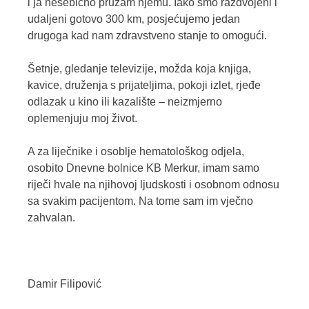
i ja nesebično pružam njemu. Iako smo razdvojeni i
udaljeni gotovo 300 km, posjećujemo jedan
drugoga kad nam zdravstveno stanje to omogući.
Šetnje, gledanje televizije, možda koja knjiga,
kavice, druženja s prijateljima, pokoji izlet, rjeđe
odlazak u kino ili kazalište – neizmjerno
oplemenjuju moj život.
A za liječnike i osoblje hematološkog odjela,
osobito Dnevne bolnice KB Merkur, imam samo
riječi hvale na njihovoj ljudskosti i osobnom odnosu
sa svakim pacijentom. Na tome sam im vječno
zahvalan.
Damir Filipović