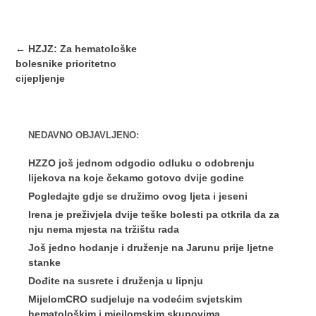
Post
←
HZJZ: Za hematološke
navigation
bolesnike prioritetno
cijepljenje
NEDAVNO OBJAVLJENO:
HZZO još jednom odgodio odluku o odobrenju
lijekova na koje čekamo gotovo dvije godine
Pogledajte gdje se družimo ovog ljeta i jeseni
Irena je preživjela dvije teške bolesti pa otkrila da za
nju nema mjesta na tržištu rada
Još jedno hodanje i druženje na Jarunu prije ljetne
stanke
Dođite na susrete i druženja u lipnju
MijelomCRO sudjeluje na vodećim svjetskim
hematološkim i miejlomskim skupovima