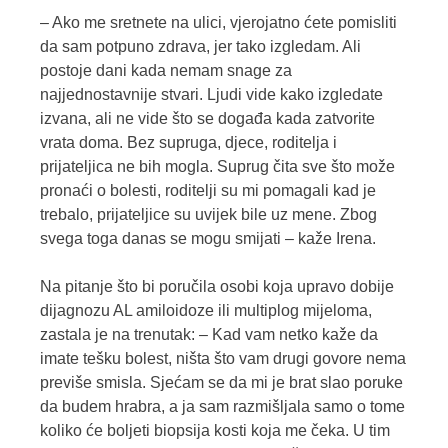
– Ako me sretnete na ulici, vjerojatno ćete pomisliti
da sam potpuno zdrava, jer tako izgledam. Ali
postoje dani kada nemam snage za
najjednostavnije stvari. Ljudi vide kako izgledate
izvana, ali ne vide što se događa kada zatvorite
vrata doma. Bez supruga, djece, roditelja i
prijateljica ne bih mogla. Suprug čita sve što može
pronaći o bolesti, roditelji su mi pomagali kad je
trebalo, prijateljice su uvijek bile uz mene. Zbog
svega toga danas se mogu smijati – kaže Irena.
Na pitanje što bi poručila osobi koja upravo dobije
dijagnozu AL amiloidoze ili multiplog mijeloma,
zastala je na trenutak: – Kad vam netko kaže da
imate tešku bolest, ništa što vam drugi govore nema
previše smisla. Sjećam se da mi je brat slao poruke
da budem hrabra, a ja sam razmišljala samo o tome
koliko će boljeti biopsija kosti koja me čeka. U tim