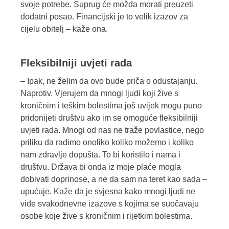
svoje potrebe. Suprug će možda morati preuzeti
dodatni posao. Financijski je to velik izazov za
cijelu obitelj – kaže ona.
Fleksibilniji uvjeti rada
– Ipak, ne želim da ovo bude priča o odustajanju.
Naprotiv. Vjerujem da mnogi ljudi koji žive s
kroničnim i teškim bolestima još uvijek mogu puno
pridonijeti društvu ako im se omoguće fleksibilniji
uvjeti rada. Mnogi od nas ne traže povlastice, nego
priliku da radimo onoliko koliko možemo i koliko
nam zdravlje dopušta. To bi koristilo i nama i
društvu. Država bi onda iz moje plaće mogla
dobivati doprinose, a ne da sam na teret kao sada –
upućuje. Kaže da je svjesna kako mnogi ljudi ne
vide svakodnevne izazove s kojima se suočavaju
osobe koje žive s kroničnim i rijetkim bolestima.