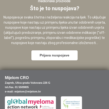
Što je to nuspojava?
Nuspojava je svaka štetna i neželjena reakcija na lijek. To uključuje
nuspojave koje nastaju uz primjenu lijeka unutar odobrenih uvjeta,
nuspojave koje nastaju uz primjenu lijeka izvan odobrenih uvjeta
(uključujući predoziranje, primjenu izvan odobrene indikacije (”off-
label”), pogrešnu primjenu, zloporabu i medikacijske pogreške) te
nuspojave koje nastaju zbog profesionalne izloženosti...
Prijava nuspojave
Mijelom CRO
Zagreb, Ulica grada Vukovara 226 G
tel./fax. 01 5509805
e-mail: mijelom@mijelom.hr