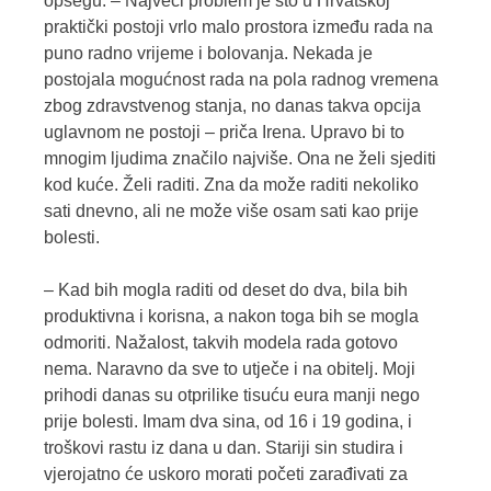
opsegu. – Najveći problem je što u Hrvatskoj
praktički postoji vrlo malo prostora između rada na
puno radno vrijeme i bolovanja. Nekada je
postojala mogućnost rada na pola radnog vremena
zbog zdravstvenog stanja, no danas takva opcija
uglavnom ne postoji – priča Irena. Upravo bi to
mnogim ljudima značilo najviše. Ona ne želi sjediti
kod kuće. Želi raditi. Zna da može raditi nekoliko
sati dnevno, ali ne može više osam sati kao prije
bolesti.
– Kad bih mogla raditi od deset do dva, bila bih
produktivna i korisna, a nakon toga bih se mogla
odmoriti. Nažalost, takvih modela rada gotovo
nema. Naravno da sve to utječe i na obitelj. Moji
prihodi danas su otprilike tisuću eura manji nego
prije bolesti. Imam dva sina, od 16 i 19 godina, i
troškovi rastu iz dana u dan. Stariji sin studira i
vjerojatno će uskoro morati početi zarađivati za