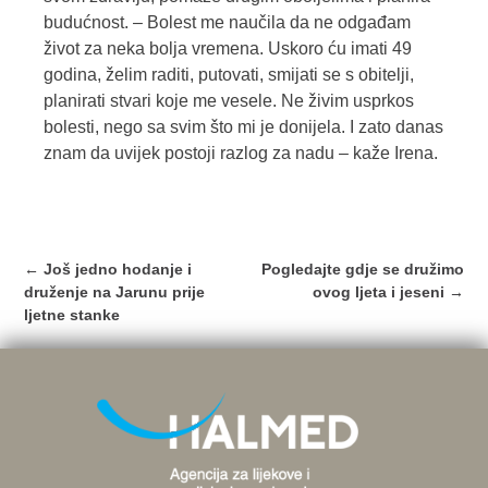
budućnost. – Bolest me naučila da ne odgađam
život za neka bolja vremena. Uskoro ću imati 49
godina, želim raditi, putovati, smijati se s obitelji,
planirati stvari koje me vesele. Ne živim usprkos
bolesti, nego sa svim što mi je donijela. I zato danas
znam da uvijek postoji razlog za nadu – kaže Irena.
Post
←
Još jedno hodanje i
Pogledajte gdje se družimo
navigation
druženje na Jarunu prije
ovog ljeta i jeseni
→
ljetne stanke