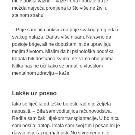
mi je doista važno – kaže Irena i dodaje da je
možda najveća promjena to što više ne živi u
stalnom strahu.
– Prije sam bila anksiozna prije svakog pregleda i
svakog nalaza. Danas više nisam. Naravno da
postoje brige, ali ne dopuštam im da upravljaju
mojim životom. Mislim da bi psihološka podrška
trebala biti dostupna svima, ne samo oboljelima.
Nitko nas ne uči kako se brinuti o vlastitom
mentalnom zdravlju – kaže.
Lakše uz posao
Iako se liječila od teške bolesti, rad nije željela
napustiti. – Bila sam voditeljica računovodstva.
Radila sam čak i tijekom transplantacije. U bolnicu
sam nosila laptop. Imala sam svoj tim i posao mi je
davao osjećaj normalnosti. No s vremenom je