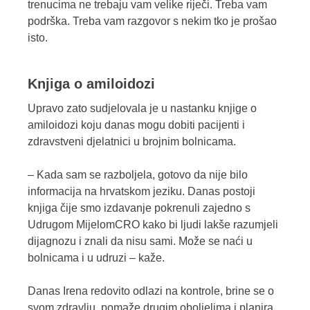
trenucima ne trebaju vam velike riječi. Treba vam
podrška. Treba vam razgovor s nekim tko je prošao
isto.
Knjiga o amiloidozi
Upravo zato sudjelovala je u nastanku knjige o
amiloidozi koju danas mogu dobiti pacijenti i
zdravstveni djelatnici u brojnim bolnicama.
– Kada sam se razboljela, gotovo da nije bilo
informacija na hrvatskom jeziku. Danas postoji
knjiga čije smo izdavanje pokrenuli zajedno s
Udrugom MijelomCRO kako bi ljudi lakše razumjeli
dijagnozu i znali da nisu sami. Može se naći u
bolnicama i u udruzi – kaže.
Danas Irena redovito odlazi na kontrole, brine se o
svom zdravlju, pomaže drugim oboljelima i planira