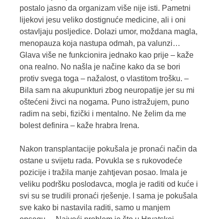
postalo jasno da organizam više nije isti. Pametni
lijekovi jesu veliko dostignuće medicine, ali i oni
ostavljaju posljedice. Dolazi umor, moždana magla,
menopauza koja nastupa odmah, pa valunzi…
Glava više ne funkcionira jednako kao prije – kaže
ona realno. No našla je načine kako da se bori
protiv svega toga – nažalost, o vlastitom trošku. –
Bila sam na akupunkturi zbog neuropatije jer su mi
oštećeni živci na nogama. Puno istražujem, puno
radim na sebi, fizički i mentalno. Ne želim da me
bolest definira – kaže hrabra Irena.
Nakon transplantacije pokušala je pronaći način da
ostane u svijetu rada. Povukla se s rukovodeće
pozicije i tražila manje zahtjevan posao. Imala je
veliku podršku poslodavca, mogla je raditi od kuće i
svi su se trudili pronaći rješenje. I sama je pokušala
sve kako bi nastavila raditi, samo u manjem