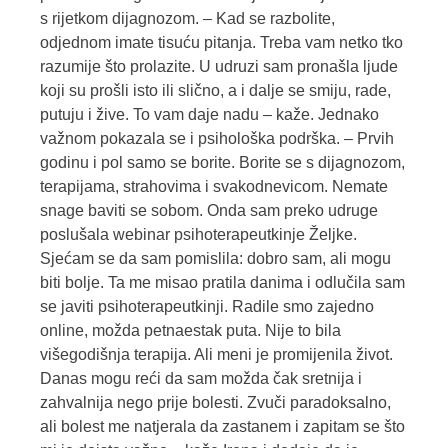
s rijetkom dijagnozom. – Kad se razbolite,
odjednom imate tisuću pitanja. Treba vam netko tko
razumije što prolazite. U udruzi sam pronašla ljude
koji su prošli isto ili slično, a i dalje se smiju, rade,
putuju i žive. To vam daje nadu – kaže. Jednako
važnom pokazala se i psihološka podrška. – Prvih
godinu i pol samo se borite. Borite se s dijagnozom,
terapijama, strahovima i svakodnevicom. Nemate
snage baviti se sobom. Onda sam preko udruge
poslušala webinar psihoterapeutkinje Željke.
Sjećam se da sam pomislila: dobro sam, ali mogu
biti bolje. Ta me misao pratila danima i odlučila sam
se javiti psihoterapeutkinji. Radile smo zajedno
online, možda petnaestak puta. Nije to bila
višegodišnja terapija. Ali meni je promijenila život.
Danas mogu reći da sam možda čak sretnija i
zahvalnija nego prije bolesti. Zvuči paradoksalno,
ali bolest me natjerala da zastanem i zapitam se što