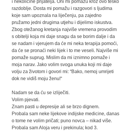
i nekolicine prijatelja. Oni mi pomažu kroz ovo teško
razdoblje. Dosta mi pomažu i razgovori s ljudima
koje sam upoznala na liječenju, pa zajedno
pružamo jedni drugima utjehu i dijelimo iskustva.
Zbog otežanog kretanja najviše vremena provodim
s obitelji koja mi daje snagu da se borim dalje i da
se nadam i vjerujem da će mi neka terapija pomoći,
da će se pronaći neki lijek i to me veseli. Najviše mi
pomaže suprug. Mislim da mi iznimno pomaže i
moja narav. Jako volim svoga unuka koji mi daje
volju za životom i govori mi: “Bako, nemoj umrijeti
dok ne vidiš moju ženu!“
Nadam se da ću se izliječiti.
Volim pjevati.
Znam pasti u depresije ali se brzo dignem.
Probala sam neke lijekove indijske medicine, danas
o tome ne volim pričati; puno novca – nikad više.
Probala sam Aloja veru i prekinula; kod 3.