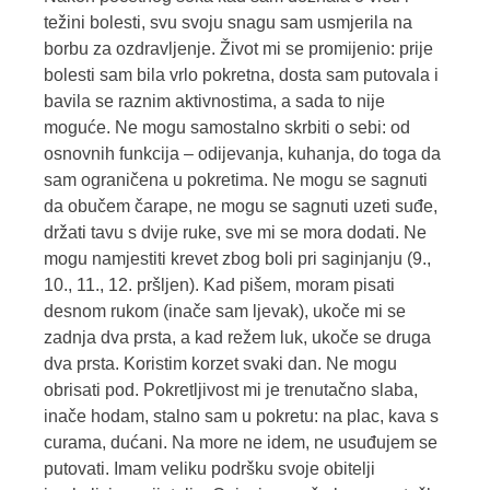
težini bolesti, svu svoju snagu sam usmjerila na
borbu za ozdravljenje. Život mi se promijenio: prije
bolesti sam bila vrlo pokretna, dosta sam putovala i
bavila se raznim aktivnostima, a sada to nije
moguće. Ne mogu samostalno skrbiti o sebi: od
osnovnih funkcija – odijevanja, kuhanja, do toga da
sam ograničena u pokretima. Ne mogu se sagnuti
da obučem čarape, ne mogu se sagnuti uzeti suđe,
držati tavu s dvije ruke, sve mi se mora dodati. Ne
mogu namjestiti krevet zbog boli pri saginjanju (9.,
10., 11., 12. pršljen). Kad pišem, moram pisati
desnom rukom (inače sam ljevak), ukoče mi se
zadnja dva prsta, a kad režem luk, ukoče se druga
dva prsta. Koristim korzet svaki dan. Ne mogu
obrisati pod. Pokretljivost mi je trenutačno slaba,
inače hodam, stalno sam u pokretu: na plac, kava s
curama, dućani. Na more ne idem, ne usuđujem se
putovati. Imam veliku podršku svoje obitelji