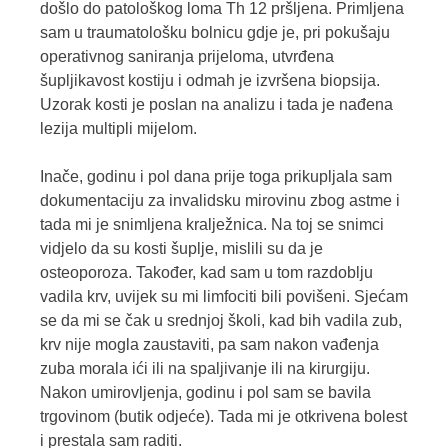
došlo do patološkog loma Th 12 pršljena. Primljena
sam u traumatološku bolnicu gdje je, pri pokušaju
operativnog saniranja prijeloma, utvrđena
šupljikavost kostiju i odmah je izvršena biopsija.
Uzorak kosti je poslan na analizu i tada je nađena
lezija multipli mijelom.
Inače, godinu i pol dana prije toga prikupljala sam
dokumentaciju za invalidsku mirovinu zbog astme i
tada mi je snimljena kralježnica. Na toj se snimci
vidjelo da su kosti šuplje, mislili su da je
osteoporoza. Također, kad sam u tom razdoblju
vadila krv, uvijek su mi limfociti bili povišeni. Sjećam
se da mi se čak u srednjoj školi, kad bih vadila zub,
krv nije mogla zaustaviti, pa sam nakon vađenja
zuba morala ići ili na spaljivanje ili na kirurgiju.
Nakon umirovljenja, godinu i pol sam se bavila
trgovinom (butik odjeće). Tada mi je otkrivena bolest
i prestala sam raditi.