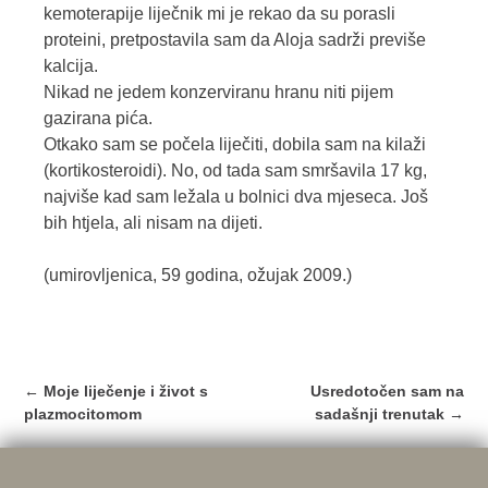
kemoterapije liječnik mi je rekao da su porasli
proteini, pretpostavila sam da Aloja sadrži previše
kalcija.
Nikad ne jedem konzerviranu hranu niti pijem
gazirana pića.
Otkako sam se počela liječiti, dobila sam na kilaži
(kortikosteroidi). No, od tada sam smršavila 17 kg,
najviše kad sam ležala u bolnici dva mjeseca. Još
bih htjela, ali nisam na dijeti.
(umirovljenica, 59 godina, ožujak 2009.)
Post
←
Moje liječenje i život s
Usredotočen sam na
navigation
plazmocitomom
sadašnji trenutak
→