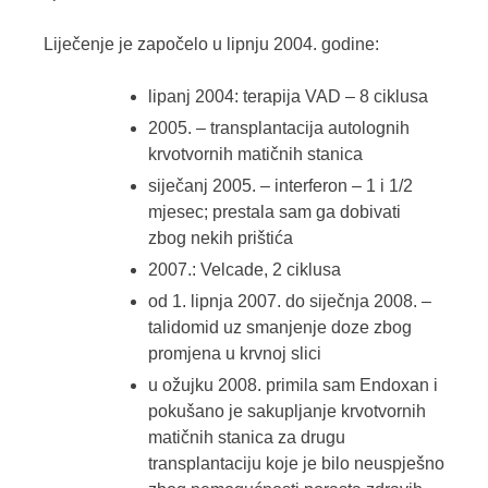
Liječenje je započelo u lipnju 2004. godine:
lipanj 2004: terapija VAD – 8 ciklusa
2005. – transplantacija autolognih
krvotvornih matičnih stanica
siječanj 2005. – interferon – 1 i 1/2
mjesec; prestala sam ga dobivati
zbog nekih prištića
2007.: Velcade, 2 ciklusa
od 1. lipnja 2007. do siječnja 2008. –
talidomid uz smanjenje doze zbog
promjena u krvnoj slici
u ožujku 2008. primila sam Endoxan i
pokušano je sakupljanje krvotvornih
matičnih stanica za drugu
transplantaciju koje je bilo neuspješno