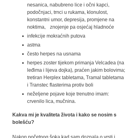
nesanica, nabubreno lice i očni kapci,
podočnjaci, trnci u rukama, klonulost,
konstantni umor, depresija, promjene na
noktima, znojenje pa osjećaj hladnoće
infekcije mokraćnih putova
astma
često herpes na usnama
herpes zoster tijekom primanja Velcadea (na
leđima i lijeva dojka), praćen jakim bolovima;
tretiran Herplex tabletama, Tramal tabletama
i Transtec flasterima protiv boli
neželjene pojave koje trenutno imam:
crvenilo lica, mučnina.
Kakva mi je kvaliteta života i kako se nosim s
bolešću?
Nakon početnog šoka kad sam doznala o vrsti i