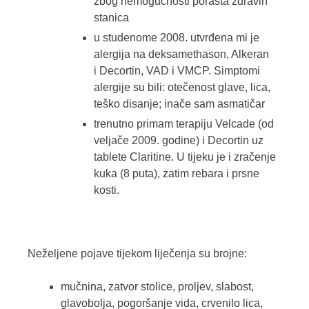
zbog nemogućnosti porasta zdravih
stanica
u studenome 2008. utvrđena mi je
alergija na deksamethason, Alkeran
i Decortin, VAD i VMCP. Simptomi
alergije su bili: otečenost glave, lica,
teško disanje; inače sam asmatičar
trenutno primam terapiju Velcade (od
veljače 2009. godine) i Decortin uz
tablete Claritine. U tijeku je i zračenje
kuka (8 puta), zatim rebara i prsne
kosti.
Neželjene pojave tijekom liječenja su brojne:
mučnina, zatvor stolice, proljev, slabost,
glavobolja, pogoršanje vida, crvenilo lica,