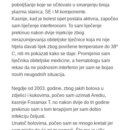
poboljšanje koje se očitovalo u smanjenju broja
plazma stanica, SE i M komponente.
Kasnije, kad je bolest opet postala aktivna, započeo
sam liječenje interferonom. To sam liječenje
prekinuo nakon dvije injekcije zbog
nerazumijevanja obiteljske liječnice koja mi nije
htjela davati lijek zbog povišene temperature do 38º
C, niti mi pokazati kako se daje. Promijenio sam
liječnika obiteljske medicine, a hematologu sam
rekao da ne podnosim interferon jer sam se bojao
novih neugodnih situacija.
Negdje od 2003. godine, zbog jakih bolova u
zdjelici i kukovima, počeo sam uzimati Arediu,
kasnije Fosamax T, no nakon dvije do tri godine
prekinuo sam s tom terapijom jer sam dobio
infekciju čeljusti.
Unatoč bolovima, počeo sam se mnogo kretati jer