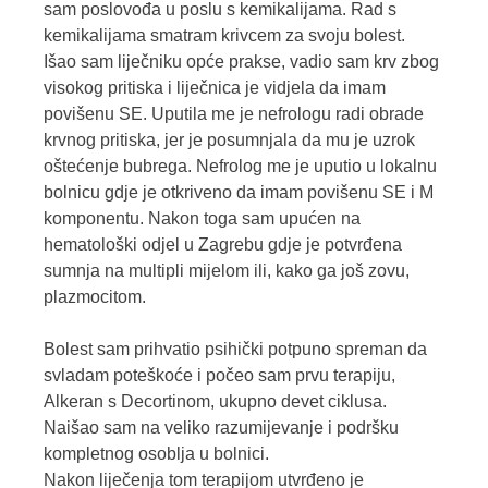
sam poslovođa u poslu s kemikalijama. Rad s
kemikalijama smatram krivcem za svoju bolest.
Išao sam liječniku opće prakse, vadio sam krv zbog
visokog pritiska i liječnica je vidjela da imam
povišenu SE. Uputila me je nefrologu radi obrade
krvnog pritiska, jer je posumnjala da mu je uzrok
oštećenje bubrega. Nefrolog me je uputio u lokalnu
bolnicu gdje je otkriveno da imam povišenu SE i M
komponentu. Nakon toga sam upućen na
hematološki odjel u Zagrebu gdje je potvrđena
sumnja na multipli mijelom ili, kako ga još zovu,
plazmocitom.
Bolest sam prihvatio psihički potpuno spreman da
svladam poteškoće i počeo sam prvu terapiju,
Alkeran s Decortinom, ukupno devet ciklusa.
Naišao sam na veliko razumijevanje i podršku
kompletnog osoblja u bolnici.
Nakon liječenja tom terapijom utvrđeno je