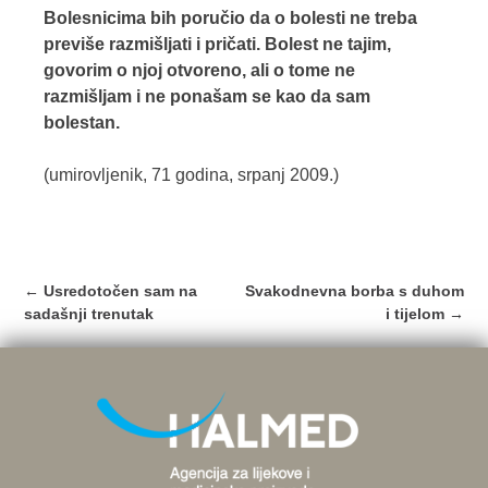
Bolesnicima bih poručio da o bolesti ne treba
previše razmišljati i pričati. Bolest ne tajim,
govorim o njoj otvoreno, ali o tome ne
razmišljam i ne ponašam se kao da sam
bolestan.
(umirovljenik, 71 godina, srpanj 2009.)
Post
←
Usredotočen sam na
Svakodnevna borba s duhom
navigation
sadašnji trenutak
i tijelom
→