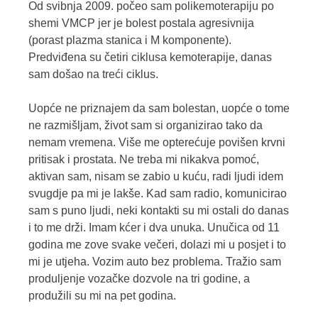
Od svibnja 2009. počeo sam polikemoterapiju po
shemi VMCP jer je bolest postala agresivnija
(porast plazma stanica i M komponente).
Predviđena su četiri ciklusa kemoterapije, danas
sam došao na treći ciklus.
Uopće ne priznajem da sam bolestan, uopće o tome
ne razmišljam, život sam si organizirao tako da
nemam vremena. Više me opterećuje povišen krvni
pritisak i prostata. Ne treba mi nikakva pomoć,
aktivan sam, nisam se zabio u kuću, radi ljudi idem
svugdje pa mi je lakše. Kad sam radio, komunicirao
sam s puno ljudi, neki kontakti su mi ostali do danas
i to me drži. Imam kćer i dva unuka. Unučica od 11
godina me zove svake večeri, dolazi mi u posjet i to
mi je utjeha. Vozim auto bez problema. Tražio sam
produljenje vozačke dozvole na tri godine, a
produžili su mi na pet godina.