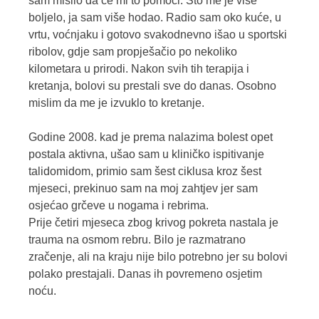
sam mislio da će mi to pomoći. Što me je više
boljelo, ja sam više hodao. Radio sam oko kuće, u
vrtu, voćnjaku i gotovo svakodnevno išao u sportski
ribolov, gdje sam propješačio po nekoliko
kilometara u prirodi. Nakon svih tih terapija i
kretanja, bolovi su prestali sve do danas. Osobno
mislim da me je izvuklo to kretanje.
Godine 2008. kad je prema nalazima bolest opet
postala aktivna, ušao sam u kliničko ispitivanje
talidomidom, primio sam šest ciklusa kroz šest
mjeseci, prekinuo sam na moj zahtjev jer sam
osjećao grčeve u nogama i rebrima.
Prije četiri mjeseca zbog krivog pokreta nastala je
trauma na osmom rebru. Bilo je razmatrano
zračenje, ali na kraju nije bilo potrebno jer su bolovi
polako prestajali. Danas ih povremeno osjetim
noću.