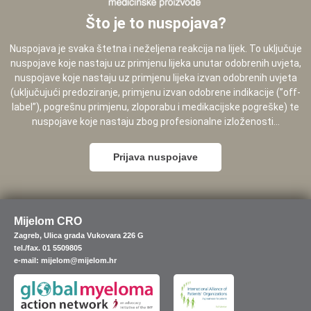
Što je to nuspojava?
Nuspojava je svaka štetna i neželjena reakcija na lijek. To uključuje
nuspojave koje nastaju uz primjenu lijeka unutar odobrenih uvjeta,
nuspojave koje nastaju uz primjenu lijeka izvan odobrenih uvjeta
(uključujući predoziranje, primjenu izvan odobrene indikacije (”off-
label”), pogrešnu primjenu, zloporabu i medikacijske pogreške) te
nuspojave koje nastaju zbog profesionalne izloženosti...
Prijava nuspojave
Mijelom CRO
Zagreb, Ulica grada Vukovara 226 G
tel./fax. 01 5509805
e-mail: mijelom@mijelom.hr