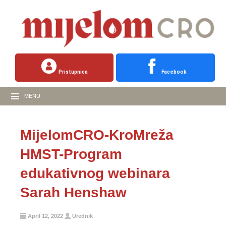
Pristupnica
Facebook
MENU
MijelomCRO-KroMreža
HMST-Program
edukativnog webinara
Sarah Henshaw
April 12, 2022
Urednik