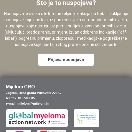
Što je to nuspojava?
Nuspojava je svaka štetna i neželjena reakcija na lijek. To uključuje
nuspojave koje nastaju uz primjenu lijeka unutar odobrenih uvjeta,
nuspojave koje nastaju uz primjenu lijeka izvan odobrenih uvjeta
(uključujući predoziranje, primjenu izvan odobrene indikacije (”off-
label”), pogrešnu primjenu, zloporabu i medikacijske pogreške) te
nuspojave koje nastaju zbog profesionalne izloženosti...
Prijava nuspojave
Mijelom CRO
Zagreb, Ulica grada Vukovara 226 G
tel./fax. 01 5509805
e-mail: mijelom@mijelom.hr