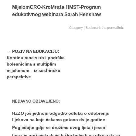
MijelomCRO-KroMreža HMST-Program
edukativnog webinara Sarah Henshaw
Category | Bookmark the
permalink
.
Post
←
POZIV NA EDUKACIJU:
navigation
Kontinuirana skrb i podrška
bolesnicima s multiplim
mijelomom – iz sestrinske
perspektive
NEDAVNO OBJAVLJENO:
HZZO još jednom odgodio odluku o odobrenju
lijekova na koje čekamo gotovo dvije godine
Pogledajte gdje se družimo ovog ljeta i jeseni
Irena je preživjela dvije teške bolesti pa otkrila da za