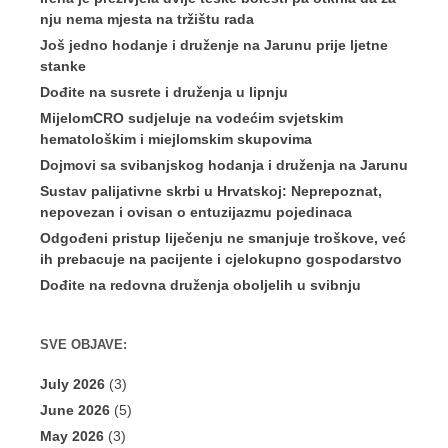
nju nema mjesta na tržištu rada
Još jedno hodanje i druženje na Jarunu prije ljetne
stanke
Dođite na susrete i druženja u lipnju
MijelomCRO sudjeluje na vodećim svjetskim
hematološkim i miejlomskim skupovima
Dojmovi sa svibanjskog hodanja i druženja na Jarunu
Sustav palijativne skrbi u Hrvatskoj: Neprepoznat,
nepovezan i ovisan o entuzijazmu pojedinaca
Odgođeni pristup liječenju ne smanjuje troškove, već
ih prebacuje na pacijente i cjelokupno gospodarstvo
Dođite na redovna druženja oboljelih u svibnju
SVE OBJAVE:
July 2026
(3)
June 2026
(5)
May 2026
(3)