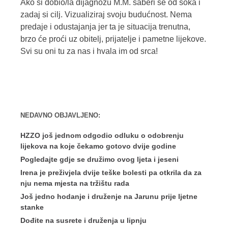
Ako si dobio/la dijagnozu M.M. saberi se od šoka i
zadaj si cilj. Vizualiziraj svoju budućnost. Nema
predaje i odustajanja jer ta je situacija trenutna,
brzo će proći uz obitelj, prijatelje i pametne lijekove.
Svi su oni tu za nas i hvala im od srca!
NEDAVNO OBJAVLJENO:
HZZO još jednom odgodio odluku o odobrenju
lijekova na koje čekamo gotovo dvije godine
Pogledajte gdje se družimo ovog ljeta i jeseni
Irena je preživjela dvije teške bolesti pa otkrila da za
nju nema mjesta na tržištu rada
Još jedno hodanje i druženje na Jarunu prije ljetne
stanke
Dođite na susrete i druženja u lipnju