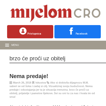
Pristupnica
Facebook
MENU
brzo će proći uz obitelj
Nema predaje!
March 26, 2018
Iskustva
Ako si dobio/la dijagnozu M.M.
saberi se od šoka i zadaj si cilj. Vizualiziraj svoju budućnost. Nema
predaje i odustajanja jer ta je situacija trenutna
,
brzo će proći uz
obitelj
,
prijatelje i pametne lijekove. Svi su oni tu za nas i hvala im od
srca!