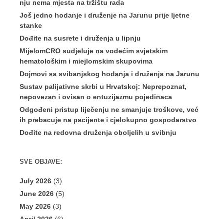
nju nema mjesta na tržištu rada
Još jedno hodanje i druženje na Jarunu prije ljetne
stanke
Dođite na susrete i druženja u lipnju
MijelomCRO sudjeluje na vodećim svjetskim
hematološkim i miejlomskim skupovima
Dojmovi sa svibanjskog hodanja i druženja na Jarunu
Sustav palijativne skrbi u Hrvatskoj: Neprepoznat,
nepovezan i ovisan o entuzijazmu pojedinaca
Odgođeni pristup liječenju ne smanjuje troškove, već
ih prebacuje na pacijente i cjelokupno gospodarstvo
Dođite na redovna druženja oboljelih u svibnju
SVE OBJAVE:
July 2026
(3)
June 2026
(5)
May 2026
(3)