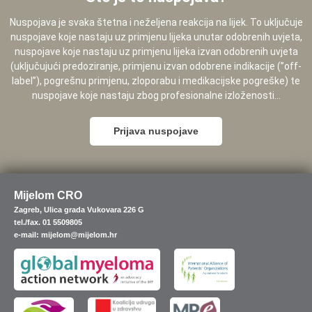
Nuspojava je svaka štetna i neželjena reakcija na lijek. To uključuje
nuspojave koje nastaju uz primjenu lijeka unutar odobrenih uvjeta,
nuspojave koje nastaju uz primjenu lijeka izvan odobrenih uvjeta
(uključujući predoziranje, primjenu izvan odobrene indikacije (”off-
label”), pogrešnu primjenu, zloporabu i medikacijske pogreške) te
nuspojave koje nastaju zbog profesionalne izloženosti...
Prijava nuspojave
Mijelom CRO
Zagreb, Ulica grada Vukovara 226 G
tel./fax. 01 5509805
e-mail: mijelom@mijelom.hr