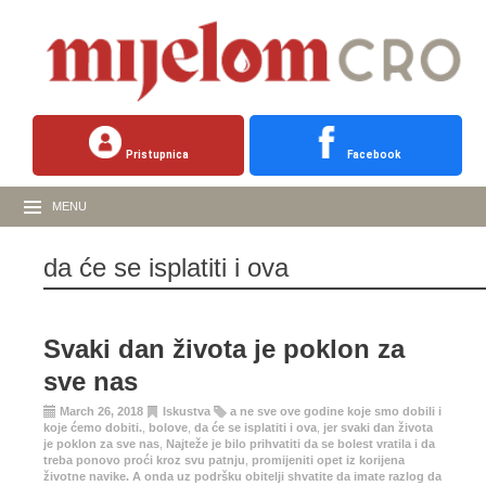
Pristupnica
Facebook
MENU
da će se isplatiti i ova
Svaki dan života je poklon za
sve nas
March 26, 2018
Iskustva
a ne sve ove godine koje smo dobili i
koje ćemo dobiti.
,
bolove
,
da će se isplatiti i ova
,
jer svaki dan života
je poklon za sve nas
,
Najteže je bilo prihvatiti da se bolest vratila i da
treba ponovo proći kroz svu patnju
,
promijeniti opet iz korijena
životne navike. A onda uz podršku obitelji shvatite da imate razlog da