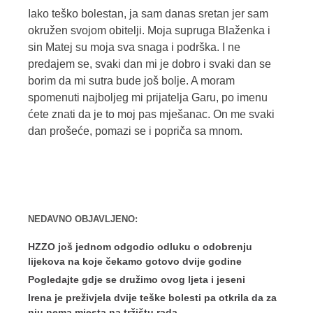
Iako teško bolestan, ja sam danas sretan jer sam
okružen svojom obitelji. Moja supruga Blaženka i
sin Matej su moja sva snaga i podrška. I ne
predajem se, svaki dan mi je dobro i svaki dan se
borim da mi sutra bude još bolje. A moram
spomenuti najboljeg mi prijatelja Garu, po imenu
ćete znati da je to moj pas mješanac. On me svaki
dan prošeće, pomazi se i popriča sa mnom.
NEDAVNO OBJAVLJENO:
HZZO još jednom odgodio odluku o odobrenju
lijekova na koje čekamo gotovo dvije godine
Pogledajte gdje se družimo ovog ljeta i jeseni
Irena je preživjela dvije teške bolesti pa otkrila da za
nju nema mjesta na tržištu rada