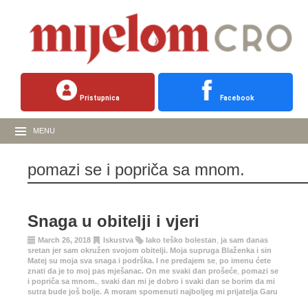
Pristupnica
Facebook
MENU
pomazi se i popriča sa mnom.
Snaga u obitelji i vjeri
March 26, 2018
Iskustva
Iako teško bolestan
,
ja sam danas
sretan jer sam okružen svojom obitelji. Moja supruga Blaženka i sin
Matej su moja sva snaga i podrška. I ne predajem se
,
po imenu ćete
znati da je to moj pas mješanac. On me svaki dan prošeće
,
pomazi se
i popriča sa mnom.
,
svaki dan mi je dobro i svaki dan se borim da mi
sutra bude još bolje. A moram spomenuti najboljeg mi prijatelja Garu