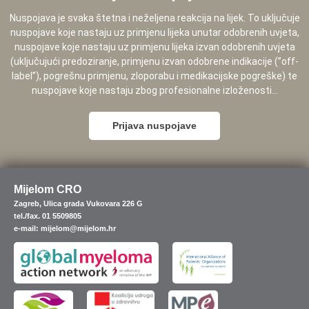
Nuspojava je svaka štetna i neželjena reakcija na lijek. To uključuje
nuspojave koje nastaju uz primjenu lijeka unutar odobrenih uvjeta,
nuspojave koje nastaju uz primjenu lijeka izvan odobrenih uvjeta
(uključujući predoziranje, primjenu izvan odobrene indikacije (”off-
label”), pogrešnu primjenu, zloporabu i medikacijske pogreške) te
nuspojave koje nastaju zbog profesionalne izloženosti...
Prijava nuspojave
Mijelom CRO
Zagreb, Ulica grada Vukovara 226 G
tel./fax. 01 5509805
e-mail: mijelom@mijelom.hr