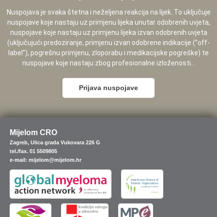
Nuspojava je svaka štetna i neželjena reakcija na lijek. To uključuje
nuspojave koje nastaju uz primjenu lijeka unutar odobrenih uvjeta,
nuspojave koje nastaju uz primjenu lijeka izvan odobrenih uvjeta
(uključujući predoziranje, primjenu izvan odobrene indikacije (”off-
label”), pogrešnu primjenu, zloporabu i medikacijske pogreške) te
nuspojave koje nastaju zbog profesionalne izloženosti...
Prijava nuspojave
Mijelom CRO
Zagreb, Ulica grada Vukovara 226 G
tel./fax. 01 5509805
e-mail: mijelom@mijelom.hr