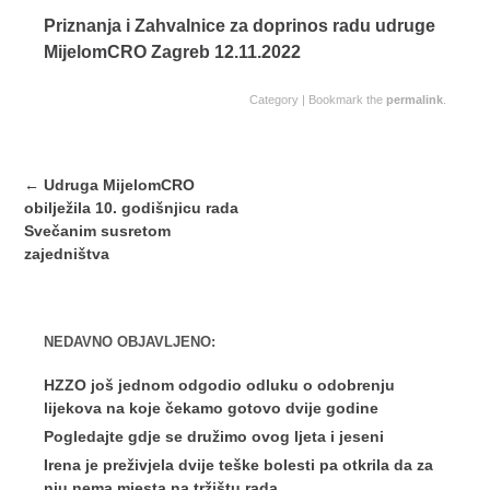
Priznanja i Zahvalnice za doprinos radu udruge
MijelomCRO Zagreb 12.11.2022
Category | Bookmark the
permalink
.
Post
←
Udruga MijelomCRO
navigation
obilježila 10. godišnjicu rada
Svečanim susretom
zajedništva
NEDAVNO OBJAVLJENO:
HZZO još jednom odgodio odluku o odobrenju
lijekova na koje čekamo gotovo dvije godine
Pogledajte gdje se družimo ovog ljeta i jeseni
Irena je preživjela dvije teške bolesti pa otkrila da za
nju nema mjesta na tržištu rada