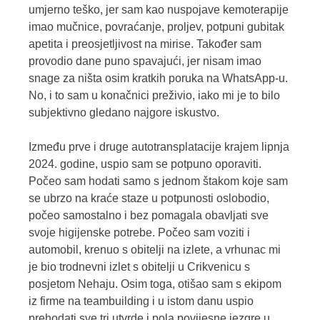
umjerno teško, jer sam kao nuspojave kemoterapije
imao mučnice, povraćanje, proljev, potpuni gubitak
apetita i preosjetljivost na mirise. Također sam
provodio dane puno spavajući, jer nisam imao
snage za ništa osim kratkih poruka na WhatsApp-u.
No, i to sam u konačnici preživio, iako mi je to bilo
subjektivno gledano najgore iskustvo.
Između prve i druge autotransplatacije krajem lipnja
2024. godine, uspio sam se potpuno oporaviti.
Počeo sam hodati samo s jednom štakom koje sam
se ubrzo na kraće staze u potpunosti oslobodio,
počeo samostalno i bez pomagala obavljati sve
svoje higijenske potrebe. Počeo sam voziti i
automobil, krenuo s obitelji na izlete, a vrhunac mi
je bio trodnevni izlet s obitelji u Crikvenicu s
posjetom Nehaju. Osim toga, otišao sam s ekipom
iz firme na teambuilding i u istom danu uspio
prehodati sve tri utvrde i pola povijesne jezgre u