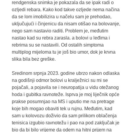
rendgenska snimka je pokazala da se ipak radi o
ozljedi rebara. Kako kod takve ozljede nema načina
da se lom imobilizira u načelu sam je prehodao,
uključujući i činjenicu da nisam otišao na bolovanje,
nego sam nastavio raditi. Problem je, međutim
nastao kad su rebra zarasla. a bolovi u leđima i
rebrima su se nastavili. Od ostalih simptoma
multiplog mijeloma tu je još bio umor, dok je krvna
slika bila bez greške.
Sredinom srpnja 2023. godine ubrzo nakon odlaska
na godišnji odmor bolovi u kralježnici su mi se
pojačali, a pojavila se i neuropatija u vidu otežanog
hoda i gubitka ravnoteže. Isprva je moj liječnik opće
prakse posumnjao na MS i uputio me na pretrage
koje bih mogao obaviti tek u rujnu. Međutim, kad
sam u kolovozu doživio da sam prilikom oblačenja
tenisica izgubio ravnotežu i pao na pod zaključak je
bio da bi bilo vrijeme da odem na hitni prijem na