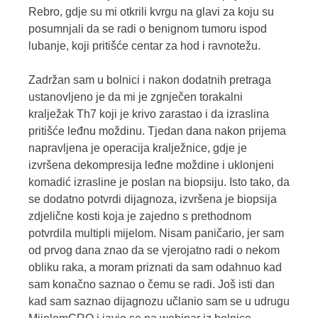
Rebro, gdje su mi otkrili kvrgu na glavi za koju su
posumnjali da se radi o benignom tumoru ispod
lubanje, koji pritišće centar za hod i ravnotežu.
Zadržan sam u bolnici i nakon dodatnih pretraga
ustanovljeno je da mi je zgnječen torakalni
kralježak Th7 koji je krivo zarastao i da izraslina
pritišće leđnu moždinu. Tjedan dana nakon prijema
napravljena je operacija kralježnice, gdje je
izvršena dekompresija leđne moždine i uklonjeni
komadić izrasline je poslan na biopsiju. Isto tako, da
se dodatno potvrdi dijagnoza, izvršena je biopsija
zdjelične kosti koja je zajedno s prethodnom
potvrdila multipli mijelom. Nisam paničario, jer sam
od prvog dana znao da se vjerojatno radi o nekom
obliku raka, a moram priznati da sam odahnuo kad
sam konačno saznao o čemu se radi. Još isti dan
kad sam saznao dijagnozu učlanio sam se u udrugu