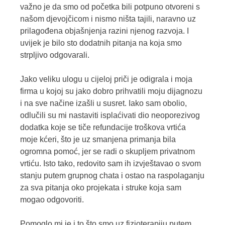
važno je da smo od početka bili potpuno otvoreni s
našom djevojčicom i nismo ništa tajili, naravno uz
prilagođena objašnjenja razini njenog razvoja. I
uvijek je bilo sto dodatnih pitanja na koja smo
strpljivo odgovarali.
Jako veliku ulogu u cijeloj priči je odigrala i moja
firma u kojoj su jako dobro prihvatili moju dijagnozu
i na sve načine izašli u susret. Iako sam obolio,
odlučili su mi nastaviti isplaćivati dio neoporezivog
dodatka koje se tiče refundacije troškova vrtića
moje kćeri, što je uz smanjena primanja bila
ogromna pomoć, jer se radi o skupljem privatnom
vrtiću. Isto tako, redovito sam ih izvještavao o svom
stanju putem grupnog chata i ostao na raspolaganju
za sva pitanja oko projekata i struke koja sam
mogao odgovoriti.
Pomoglo mi je i to što smo uz fizioterapiju putem