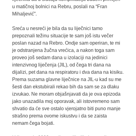
u matičnoj bolnici na Rebru, poslali na “Fran
Mihaljević”.
Sreća u nesreći je bila da su liječnici tamo
prepoznali težinu situacije te sam još istu večer
poslan nazad na Rebro. Ondje sam operiran, te mi
je odstranjena žučna vrećica, a nakon toga sam
proveo još sedam dana u izolaciji na jedinici
intenzivnog liječenja (JIL), od čega tri dana na
dijalizi, pet dana na respiratoru i dva dana na kisiku.
Prema suzama glavne liječnice na JIL-u kad su me
šesti dan ekstubirali rekao bih da sam se za dlaku
izvukao. Ne moram objašnjavati da je ova epizoda
jako unazadila moj oporavak, ali istovremeno sam
shvatio da će sve ostalo vjerojatno biti puno manje
strašno prema ovome iskustvu i da se zaista
nemam čega bojati.