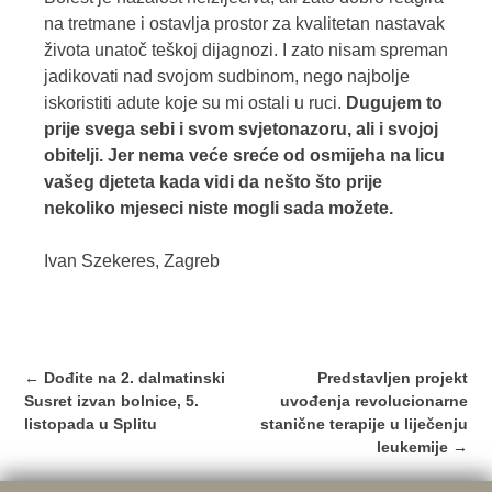
na tretmane i ostavlja prostor za kvalitetan nastavak
života unatoč teškoj dijagnozi. I zato nisam spreman
jadikovati nad svojom sudbinom, nego najbolje
iskoristiti adute koje su mi ostali u ruci.
Dugujem to
prije svega sebi i svom svjetonazoru, ali i svojoj
obitelji. Jer nema veće sreće od osmijeha na licu
vašeg djeteta kada vidi da nešto što prije
nekoliko mjeseci niste mogli sada možete.
Ivan Szekeres, Zagreb
Post
←
Dođite na 2. dalmatinski
Predstavljen projekt
navigation
Susret izvan bolnice, 5.
uvođenja revolucionarne
listopada u Splitu
stanične terapije u liječenju
leukemije
→