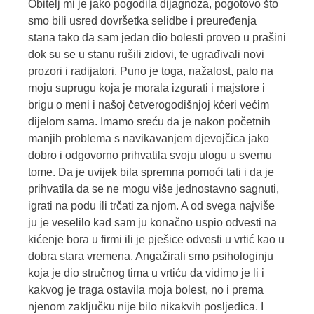
Obitelj mi je jako pogodila dijagnoza, pogotovo što
smo bili usred dovršetka selidbe i preuređenja
stana tako da sam jedan dio bolesti proveo u prašini
dok su se u stanu rušili zidovi, te ugrađivali novi
prozori i radijatori. Puno je toga, nažalost, palo na
moju suprugu koja je morala izgurati i majstore i
brigu o meni i našoj četverogodišnjoj kćeri većim
dijelom sama. Imamo sreću da je nakon početnih
manjih problema s navikavanjem djevojčica jako
dobro i odgovorno prihvatila svoju ulogu u svemu
tome. Da je uvijek bila spremna pomoći tati i da je
prihvatila da se ne mogu više jednostavno sagnuti,
igrati na podu ili trčati za njom. A od svega najviše
ju je veselilo kad sam ju konačno uspio odvesti na
kićenje bora u firmi ili je pješice odvesti u vrtić kao u
dobra stara vremena. Angažirali smo psihologinju
koja je dio stručnog tima u vrtiću da vidimo je li i
kakvog je traga ostavila moja bolest, no i prema
njenom zaključku nije bilo nikakvih posljedica. I