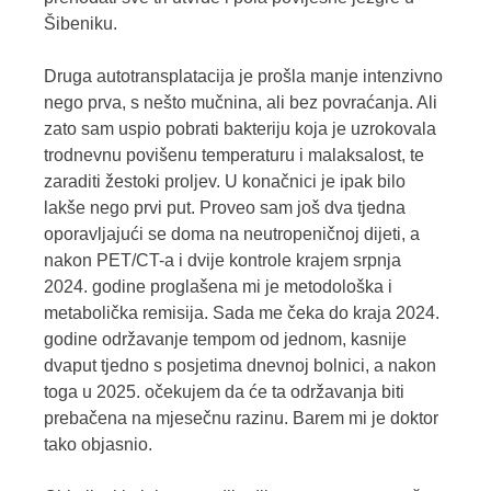
Šibeniku.
Druga autotransplatacija je prošla manje intenzivno
nego prva, s nešto mučnina, ali bez povraćanja. Ali
zato sam uspio pobrati bakteriju koja je uzrokovala
trodnevnu povišenu temperaturu i malaksalost, te
zaraditi žestoki proljev. U konačnici je ipak bilo
lakše nego prvi put. Proveo sam još dva tjedna
oporavljajući se doma na neutropeničnoj dijeti, a
nakon PET/CT-a i dvije kontrole krajem srpnja
2024. godine proglašena mi je metodološka i
metabolička remisija. Sada me čeka do kraja 2024.
godine održavanje tempom od jednom, kasnije
dvaput tjedno s posjetima dnevnoj bolnici, a nakon
toga u 2025. očekujem da će ta održavanja biti
prebačena na mjesečnu razinu. Barem mi je doktor
tako objasnio.