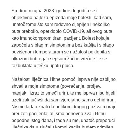
Sredinom rujna 2023. godine dogodila se i
objektivno najteža epizoda moje bolesti, kad sam,
unatoč tome što sam redovno cijepljen i nekoliko
puta prebolio, opet dobio COVID-19, ali ovog puta
kao imunokompromitirani pacijent. Bolest koja je
započela s blagim simptomima bez kašlja i s blago
povišenom temperaturom se nažalost poklopila s
otkazom bubrega i sepsom žučne vrećice, te se
razbuktala u tešku upalu pluća.
Nažalost, liječnica Hitne pomoći isprva nije ozbiljno
shvatila moje simptome (povraćanje, proljev,
manjak i izrazito smeđi urin), te me isprva nisu htjeli
uzeti zaključivši da sam vjerojatno samo dehidriran.
Nismo tadao znali da prilikom drugog poziva moraju
preuzeti pacijenta, ali smo ponovno zvali Hitnu
popodne istog dana, i tada su me, unatoč preporuci
liječnika da u slučaju komplikacija budem primljen