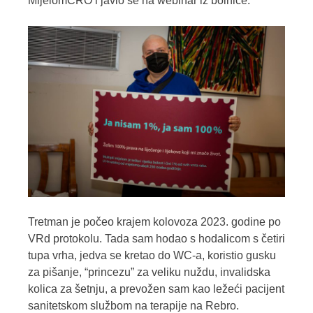
MijelomCRO i javio se na webinar iz bolnice.
Tretman je počeo krajem kolovoza 2023. godine po
VRd protokolu. Tada sam hodao s hodalicom s četiri
tupa vrha, jedva se kretao do WC-a, koristio gusku
za pišanje, “princezu” za veliku nuždu, invalidska
kolica za šetnju, a prevožen sam kao ležeći pacijent
sanitetskom službom na terapije na Rebro.