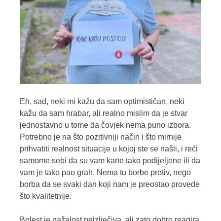
Eh, sad, neki mi kažu da sam optimističan, neki
kažu da sam hrabar, ali realno mislim da je stvar
jednostavno u tome da čovjek nema puno izbora.
Potrebno je na što pozitivniji način i što mirnije
prihvatiti realnost situacije u kojoj ste se našli, i reći
samome sebi da su vam karte tako podijeljene ili da
vam je tako pao grah. Nema tu borbe protiv, nego
borba da se svaki dan koji nam je preostao provede
što kvalitetnije.
Bolest je nažalost neizlječiva, ali zato dobro reagira