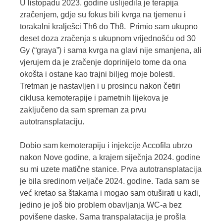
U listopadu 2023. godine uslijedila je terapija
zračenjem, gdje su fokus bili kvrga na tjemenu i
torakalni kralješci Th6 do Th8. Primio sam ukupno
deset doza zračenja s ukupnom vrijednošću od 30
Gy (“graya”) i sama kvrga na glavi nije smanjena, ali
vjerujem da je zračenje doprinijelo tome da ona
okošta i ostane kao trajni biljeg moje bolesti.
Tretman je nastavljen i u prosincu nakon četiri
ciklusa kemoterapije i pametnih lijekova je
zaključeno da sam spreman za prvu
autotransplataciju.
Dobio sam kemoterapiju i injekcije Accofila ubrzo
nakon Nove godine, a krajem siječnja 2024. godine
su mi uzete matične stanice. Prva autotransplatacija
je bila sredinom veljače 2024. godine. Tada sam se
već kretao sa štakama i mogao sam otuširati u kadi,
jedino je još bio problem obavljanja WC-a bez
povišene daske. Sama transpalatacija je prošla