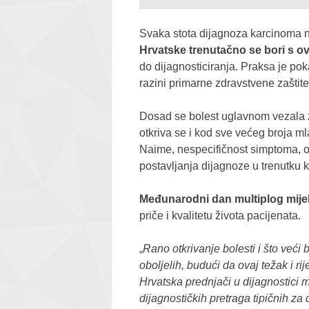
Svaka stota dijagnoza karcinoma na 
Hrvatske trenutačno se bori s ov
do dijagnosticiranja. Praksa je pok
razini primarne zdravstvene zaštite
Dosad se bolest uglavnom vezala za 
otkriva se i kod sve većeg broja m
Naime, nespecifičnost simptoma, od 
postavljanja dijagnoze u trenutku 
Međunarodni dan multiplog mij
priče i kvalitetu života pacijenata.
„
Rano otkrivanje bolesti i što veći 
oboljelih, budući da ovaj težak i ri
Hrvatska prednjači u dijagnostici m
dijagnostičkih pretraga tipičnih za