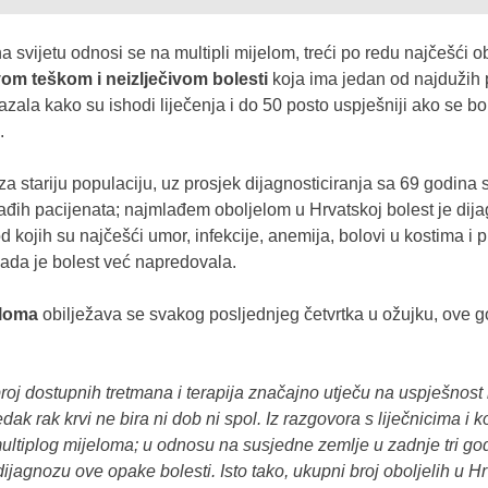
svijetu odnosi se na multipli mijelom, treći po redu najčešći ob
om teškom i neizlječivom bolesti
koja ima jedan od najdužih 
azala kako su ishodi liječenja i do 50 posto uspješniji ako se bo
.
stariju populaciju, uz prosjek dijagnosticiranja sa 69 godina s
lađih pacijenata; najmlađem oboljelom u Hrvatskoj bolest je dij
kojih su najčešći umor, infekcije, anemija, bolovi u kostima i pri
kada je bolest već napredovala.
eloma
obilježava se svakog posljednjeg četvrtka u ožujku, ove 
broj dostupnih tretmana i terapija značajno utječu na uspješnost li
jedak rak krvi ne bira ni dob ni spol. Iz razgovora s liječnicima 
ultiplog mijeloma; u odnosu na susjedne zemlje u zadnje tri godin
 dijagnozu ove opake bolesti. Isto tako, ukupni broj oboljelih u 