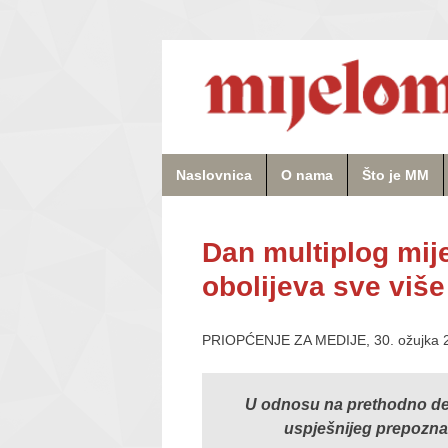
Naslovnica
O nama
Što je MM
Dan multiplog mije
obolijeva sve viš
PRIOPĆENJE ZA MEDIJE, 30. ožujka 
U odnosu na prethodno dese
uspješnijeg prepoznav