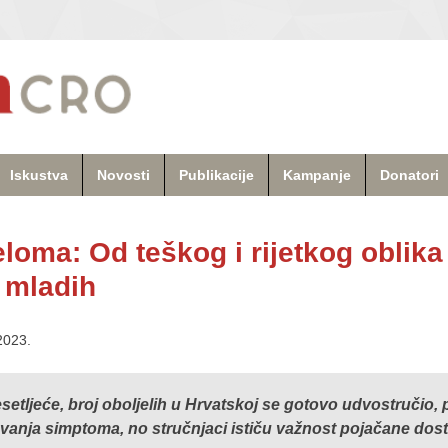
Iskustva
Novosti
Publikacije
Kampanje
Donatori
loma: Od teškog i rijetkog oblika
e mladih
2023.
tljeće, broj oboljelih u Hrvatskoj se gotovo udvostručio,
anja simptoma, no stručnjaci ističu važnost pojačane dost