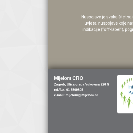
Nuspojava je svaka štetna i 
uvjeta, nuspojave koje na
indikacije (”off-label”), 
Mijelom CRO
Zagreb, Ulica grada Vukovara 226 G
tel./fax. 01 5509805
e-mail: mijelom@mijelom.hr