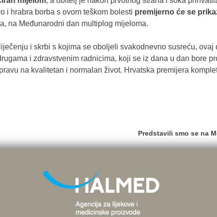
iciran mijelom
, a obitelj je nakon prvotnog straha i šoka prihvatil
vo i hrabra borba s ovom teškom bolesti
premijerno će se prika
ujka, na Međunarodni dan multiplog mijeloma.
iječenju i skrbi s kojima se oboljeli svakodnevno susreću, ova
drugama i zdravstvenim radnicima, koji se iz dana u dan bore pro
i pravu na kvalitetan i normalan život. Hrvatska premijera kompl
Predstavili smo se na 