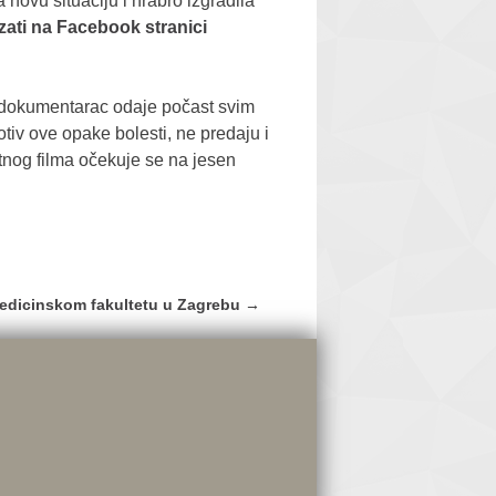
a novu situaciju i hrabro izgradila
zati na Facebook stranici
j dokumentarac odaje počast svim
tiv ove opake bolesti, ne predaju i
etnog filma očekuje se na jesen
Medicinskom fakultetu u Zagrebu
→