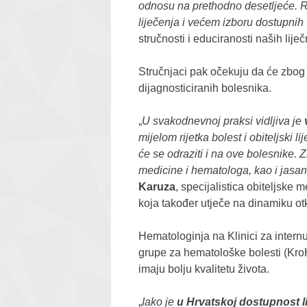
odnosu na prethodno desetljeće. Ra
liječenja i većem izboru dostupnih 
stručnosti i educiranosti naših liječ
Stručnjaci pak očekuju da će zbog 
dijagnosticiranih bolesnika.
„
U svakodnevnoj praksi vidljiva je
mijelom rijetka bolest i obiteljski
će se odraziti i na ove bolesnike. 
medicine i hematologa, kao i jasan
Karuza
, specijalistica obiteljske
koja također utječe na dinamiku otk
Hematologinja na Klinici za intern
grupe za hematološke bolesti (Kr
imaju bolju kvalitetu života.
„
Iako je
u Hrvatskoj dostupnost l