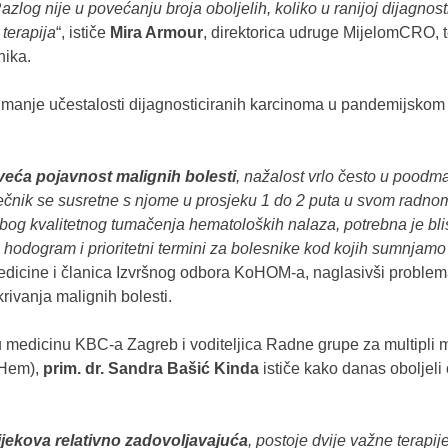
zlog nije u povećanju broja oboljelih, koliko u ranijoj dijagno
terapija
“, ističe
Mira Armour
, direktorica udruge MijelomCRO, 
nika.
manje učestalosti dijagnosticiranih karcinoma u pandemijskom r
veća pojavnost malignih bolesti
, nažalost vrlo često u poodmak
 liječnik se susretne s njome u prosjeku 1 do 2 puta u svom radnom
Zbog kvalitetnog tumačenja hematoloških nalaza, potrebna je blis
 hodogram i prioritetni termini za bolesnike kod kojih sumnjamo
 medicine i članica Izvršnog odbora KoHOM-a, naglasivši problema
rivanja malignih bolesti.
u medicinu KBC-a Zagreb i voditeljica Radne grupe za multipli
oHem),
prim. dr. Sandra Bašić Kinda
ističe kako danas oboljeli
ijekova relativno zadovoljavajuća
, postoje dvije važne terapi