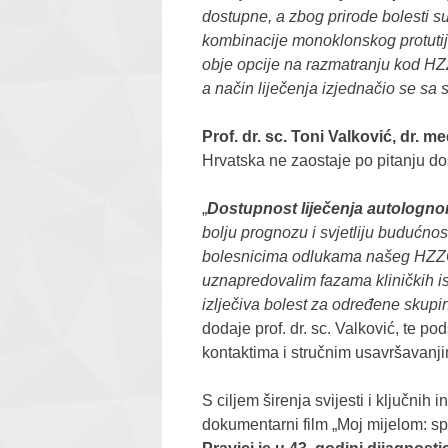
dostupne, a zbog prirode bolesti su
kombinacije monoklonskog protutije
obje opcije na razmatranju kod HZZ
a način liječenja izjednačio se s
Prof. dr. sc. Toni Valković, dr. m
Hrvatska ne zaostaje po pitanju dos
„
Dostupnost liječenja autologno
bolju prognozu i svjetliju budućno
bolesnicima odlukama našeg HZZO-a.
uznapredovalim fazama kliničkih is
izlječiva bolest za određene skupine
dodaje prof. dr. sc. Valković, te p
kontaktima i stručnim usavršavanj
S ciljem širenja svijesti i ključni
dokumentarni film „Moj mijelom: sp