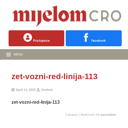
Pristupnica
Facebook
MENU
zet-vozni-red-linija-113
April 13, 2026
Urednik
zet-vozni-red-linija-113
Category | Bookmark the
permalink
.