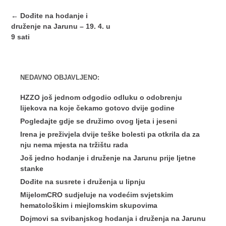
Post
←
Dođite na hodanje i
navigation
druženje na Jarunu – 19. 4. u
9 sati
NEDAVNO OBJAVLJENO:
HZZO još jednom odgodio odluku o odobrenju
lijekova na koje čekamo gotovo dvije godine
Pogledajte gdje se družimo ovog ljeta i jeseni
Irena je preživjela dvije teške bolesti pa otkrila da za
nju nema mjesta na tržištu rada
Još jedno hodanje i druženje na Jarunu prije ljetne
stanke
Dođite na susrete i druženja u lipnju
MijelomCRO sudjeluje na vodećim svjetskim
hematološkim i miejlomskim skupovima
Dojmovi sa svibanjskog hodanja i druženja na Jarunu