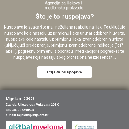
Što je to nuspojava?
Nuspojava je svaka štetna i neželjena reakcija na lijek. To uključuje
nuspojave koje nastaju uz primjenu lijeka unutar odobrenih uvjeta,
nuspojave koje nastaju uz primjenu lijeka izvan odobrenih uvjeta
(uključujući predoziranje, primjenu izvan odobrene indikacije (”off-
label”), pogrešnu primjenu, zloporabu i medikacijske pogreške) te
nuspojave koje nastaju zbog profesionalne izloženosti...
Prijava nuspojave
Mijelom CRO
Zagreb, Ulica grada Vukovara 226 G
tel./fax. 01 5509805
e-mail: mijelom@mijelom.hr