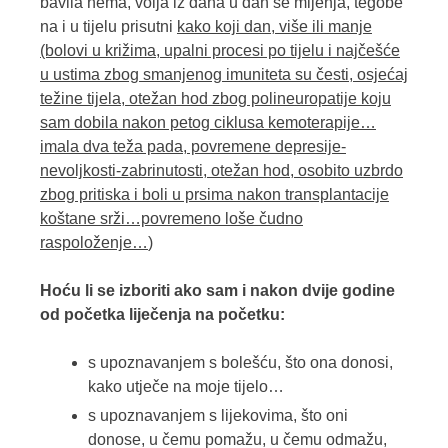
bavila nema, volja iz dana u dan se mijenja, tegobe
na i u tijelu prisutni
kako koji dan, više ili manje
(bolovi u križima, upalni procesi po tijelu i najčešće
u ustima zbog smanjenog imuniteta su česti, osjećaj
težine tijela, otežan hod zbog polineuropatije koju
sam dobila nakon petog ciklusa kemoterapije…
imala dva teža pada, povremene depresije-
nevoljkosti-zabrinutosti, otežan hod, osobito uzbrdo
zbog pritiska i boli u prsima nakon transplantacije
koštane srži…povremeno loše čudno
raspoloženje…
)
Hoću li se izboriti ako sam i nakon dvije godine
od početka liječenja na početku:
s upoznavanjem s bolešću, što ona donosi,
kako utječe na moje tijelo…
s upoznavanjem s lijekovima, što oni
donose, u čemu pomažu, u čemu odmažu,