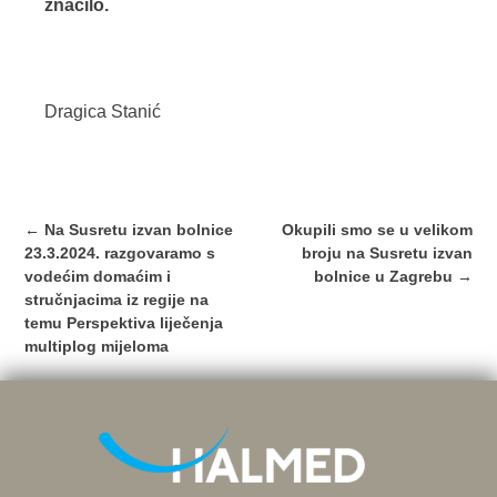
značilo.
Dragica Stanić
Post
←
Na Susretu izvan bolnice
Okupili smo se u velikom
navigation
23.3.2024. razgovaramo s
broju na Susretu izvan
vodećim domaćim i
bolnice u Zagrebu
→
stručnjacima iz regije na
temu Perspektiva liječenja
multiplog mijeloma