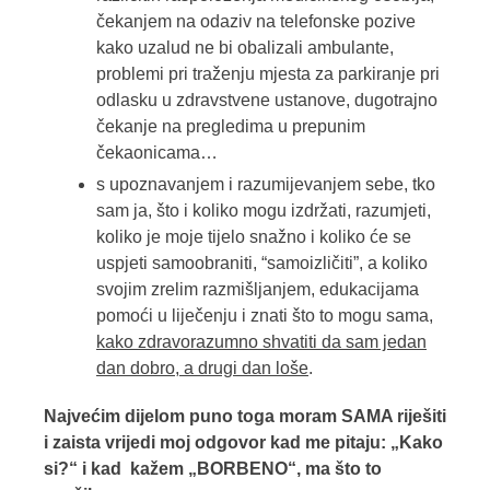
čekanjem na odaziv na telefonske pozive
kako uzalud ne bi obalizali ambulante,
problemi pri traženju mjesta za parkiranje pri
odlasku u zdravstvene ustanove, dugotrajno
čekanje na pregledima u prepunim
čekaonicama…
s upoznavanjem i razumijevanjem sebe, tko
sam ja, što i koliko mogu izdržati, razumjeti,
koliko je moje tijelo snažno i koliko će se
uspjeti samoobraniti, “samoizličiti”, a koliko
svojim zrelim razmišljanjem, edukacijama
pomoći u liječenju i znati što to mogu sama,
kako zdravorazumno shvatiti da sam jedan
dan dobro, a drugi dan loše
.
Najvećim dijelom puno toga moram SAMA riješiti
i zaista vrijedi moj odgovor kad me pitaju: „Kako
si?“ i kad kažem „BORBENO“, ma što to