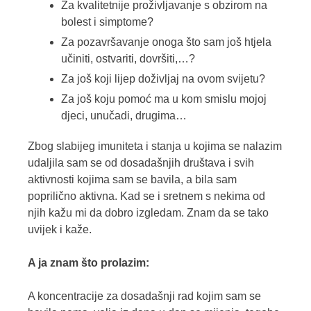
Za kvalitetnije proživljavanje s obzirom na
bolest i simptome?
Za pozavršavanje onoga što sam još htjela
učiniti, ostvariti, dovršiti,…?
Za još koji lijep doživljaj na ovom svijetu?
Za još koju pomoć ma u kom smislu mojoj
djeci, unučadi, drugima…
Zbog slabijeg imuniteta i stanja u kojima se nalazim
udaljila sam se od dosadašnjih društava i svih
aktivnosti kojima sam se bavila, a bila sam
poprilično aktivna. Kad se i sretnem s nekima od
njih kažu mi da dobro izgledam. Znam da se tako
uvijek i kaže.
A ja znam što prolazim:
A koncentracije za dosadašnji rad kojim sam se