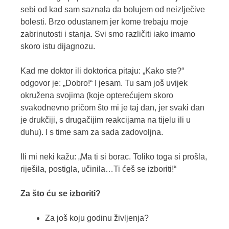
sebi od kad sam saznala da bolujem od neizlječive
bolesti. Brzo odustanem jer kome trebaju moje
zabrinutosti i stanja. Svi smo različiti iako imamo
skoro istu dijagnozu.
Kad me doktor ili doktorica pitaju: „Kako ste?“
odgovor je: „Dobro!“ I jesam. Tu sam još uvijek
okružena svojima (koje opterećujem skoro
svakodnevno pričom što mi je taj dan, jer svaki dan
je drukčiji, s drugačijim reakcijama na tijelu ili u
duhu). I s time sam za sada zadovoljna.
Ili mi neki kažu: „Ma ti si borac. Toliko toga si prošla,
riješila, postigla, učinila…Ti ćeš se izboriti!“
Za što ću se izboriti?
Za još koju godinu življenja?