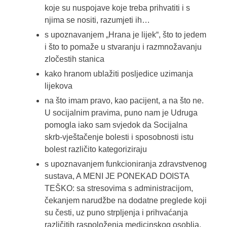
koje su nuspojave koje treba prihvatiti i s
njima se nositi, razumjeti ih…
s upoznavanjem „Hrana je lijek“, što to jedem
i što to pomaže u stvaranju i razmnožavanju
zločestih stanica
kako hranom ublažiti posljedice uzimanja
lijekova
na što imam pravo, kao pacijent, a na što ne.
U socijalnim pravima, puno nam je Udruga
pomogla iako sam svjedok da Socijalna
skrb-vještačenje bolesti i sposobnosti istu
bolest različito kategoriziraju
s upoznavanjem funkcioniranja zdravstvenog
sustava, A MENI JE PONEKAD DOISTA
TEŠKO: sa stresovima s administracijom,
čekanjem narudžbe na dodatne preglede koji
su česti, uz puno strpljenja i prihvaćanja
različitih raspoloženja medicinskog osoblja,