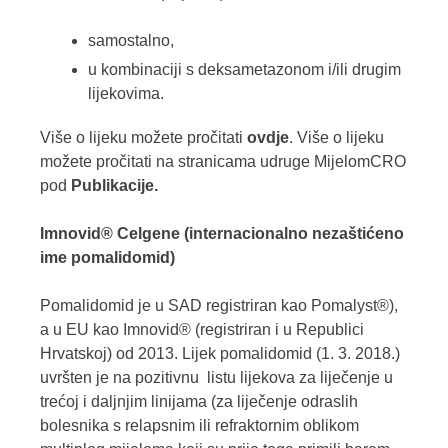
samostalno,
u kombinaciji s deksametazonom i/ili drugim
lijekovima.
Više o lijeku možete pročitati
ovdje
. Više o lijeku
možete pročitati na stranicama udruge MijelomCRO
pod
Publikacije
.
Imnovid® Celgene (internacionalno nezaštićeno
ime pomalidomid)
Pomalidomid je u SAD registriran kao Pomalyst®),
a u EU kao Imnovid® (registriran i u Republici
Hrvatskoj) od 2013. Lijek pomalidomid (1. 3. 2018.)
uvršten je na pozitivnu listu lijekova za liječenje u
trećoj i daljnjim linijama (za liječenje odraslih
bolesnika s relapsnim ili refraktornim oblikom