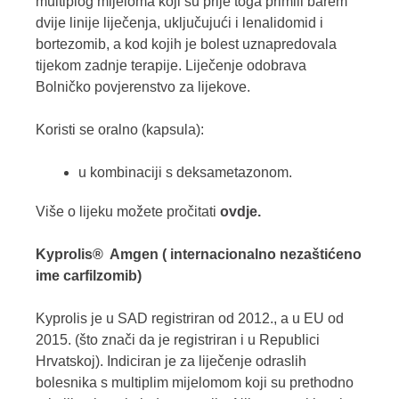
multiplog mijeloma koji su prije toga primili barem
dvije linije liječenja, uključujući i lenalidomid i
bortezomib, a kod kojih je bolest uznapredovala
tijekom zadnje terapije. Liječenje odobrava
Bolničko povjerenstvo za lijekove.
Koristi se oralno (kapsula):
u kombinaciji s deksametazonom.
Više o lijeku možete pročitati
ovdje.
Kyprolis® Amgen ( internacionalno nezaštićeno
ime carfilzomib)
Kyprolis je u SAD registriran od 2012., a u EU od
2015. (što znači da je registriran i u Republici
Hrvatskoj). Indiciran je za liječenje odraslih
bolesnika s multiplim mijelomom koji su prethodno