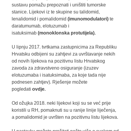
sustavu pomažu prepoznati i uništiti tumorske
stanice. Lijekovi iz te skupine su talidomid,
lenalidomid i pomalidomid
(imunomodulatori)
te
daratumumab, elotuzumab i
isatuksimab
(monoklonska protutijela).
U lipnju 2017. tvrtkama zastupnicima za Republiku
Hrvatsku odbijeni su zahtjevi za uvrštavanje nekih
od novih lijekova na pozitivnu listu Hrvatskog
zavoda za zdravstveno osiguranje (izuzev
elotuzumaba i isatuksimaba, za koje tada nije
podnesen zahtjev). Rješenje možete
pogledati
ovdje.
Od ožujka 2018. neki lijekovi koji su se već prije
koristili u RH, pomaknuti su u ranije linije liječenja,
a pomalidomid je uvršten na pozitivnu listu lijekova.