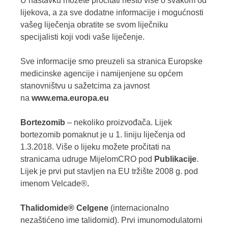
U nastavku možete pročitati nešto više o svakom od
lijekova, a za sve dodatne informacije i mogućnosti
vašeg liječenja obratite se svom liječniku
specijalisti koji vodi vaše liječenje.
Sve informacije smo preuzeli sa stranica Europske
medicinske agencije i namijenjene su općem
stanovništvu u sažetcima za javnost
na
www.ema.europa.eu
Bortezomib
– nekoliko proizvođača. Lijek
bortezomib pomaknut je u 1. liniju liječenja od
1.3.2018. Više o lijeku možete pročitati na
stranicama udruge MijelomCRO pod
Publikacije
.
Lijek je prvi put stavljen na EU tržište 2008 g. pod
imenom Velcade®
.
Thalidomide® Celgene
(internacionalno
nezaštićeno ime talidomid). Prvi imunomodulatorni