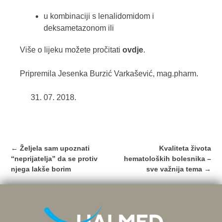
u kombinaciji s lenalidomidom i
deksametazonom ili
Više o lijeku možete pročitati
ovdje
.
Pripremila Jesenka Burzić Varkašević, mag.pharm.
07. 2018.
Post
←
Željela sam upoznati
Kvaliteta života
navigation
“neprijatelja” da se protiv
hematoloških bolesnika –
njega lakše borim
sve važnija tema
→