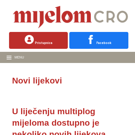
Pristupnica
Facebook
MENU
Novi lijekovi
U liječenju multiplog
mijeloma dostupno je
nekoliko novih lijekova