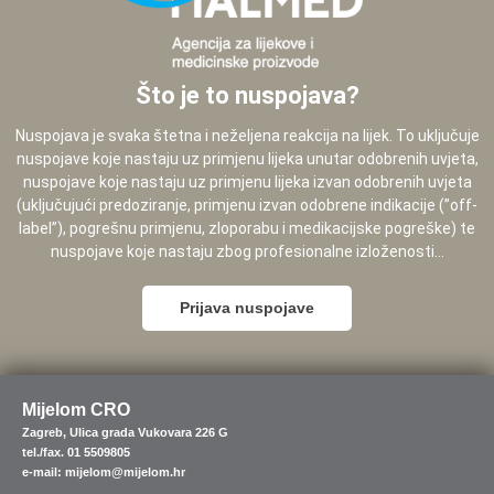
Što je to nuspojava?
Nuspojava je svaka štetna i neželjena reakcija na lijek. To uključuje
nuspojave koje nastaju uz primjenu lijeka unutar odobrenih uvjeta,
nuspojave koje nastaju uz primjenu lijeka izvan odobrenih uvjeta
(uključujući predoziranje, primjenu izvan odobrene indikacije (”off-
label”), pogrešnu primjenu, zloporabu i medikacijske pogreške) te
nuspojave koje nastaju zbog profesionalne izloženosti...
Prijava nuspojave
Mijelom CRO
Zagreb, Ulica grada Vukovara 226 G
tel./fax. 01 5509805
e-mail: mijelom@mijelom.hr